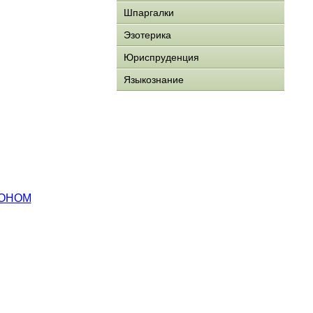
Шпаргалки
Эзотерика
Юриспруденция
Языкознание
КОНОМ