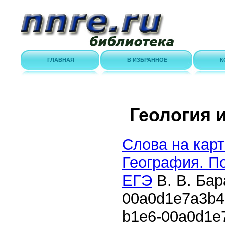
ГЛАВНАЯ
В ИЗБРАННОЕ
К
Геология 
Слова на кар
География. По
ЕГЭ
В. В. Ба
00a0d1e7a3b4
b1e6-00a0d1e