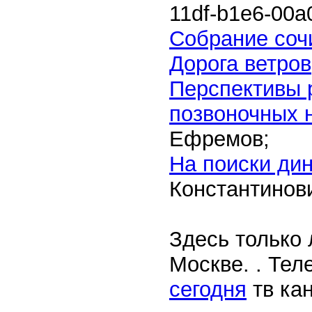
11df-b1e6-00
Собрание сочи
Дорога ветров
Перспективы 
позвоночных 
Ефремов;
На поиски дин
Константинов
Здесь только
Москве. . Те
сегодня
тв ка