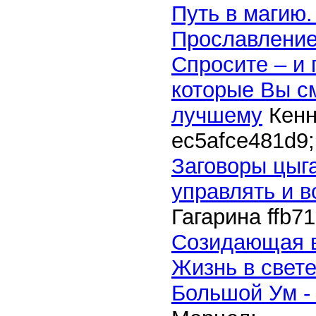
Путь в магию
Прославлени
Спросите – и 
которые Вы с
лучшему
Кенн
ec5afce481d9
;
Заговоры цыг
управлять и в
Гагарина
ffb7
Созидающая 
Жизнь в свет
Большой Ум -