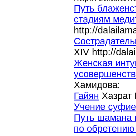
Путь блаженст
стадиям меди
http://dalaila
Сострадатель
XIV
http://dal
Женская интуи
усовершенств
Хамидова;
Гайян
Хазрат 
Учение суфие
Путь шамана 
по обретению