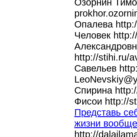
Озорнин Тимо
prokhor.ozorn
Опалева
http:
Человек
http:/
Александровн
http://stihi.ru/
Савельев
http
LeoNevskiy@y
Спирина
http:
Фисои
http://s
Представь се
жизни вообщ
http://dalaila