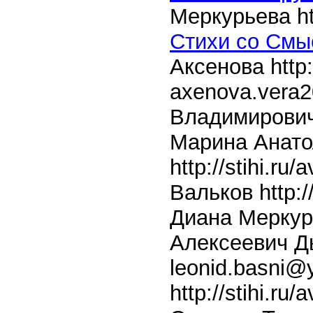
Меркурьева
h
Стихи со Смыс
Аксенова
http
axenova.vera
Владимирови
Марина Анато
http://stihi.ru/
Вальков
http:/
Диана Мерку
Алексеевич Д
leonid.basni@
http://stihi.ru/a