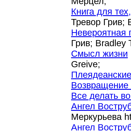
Мерцел;
Книга для тех
Тревор Грив; B
Невероятная 
Грив; Bradley 
Смысл жизни
Greive;
Плеядеанские
Возвращение 
Все делать в
Ангел Воструб
Меркурьева
h
Ангел Воструб