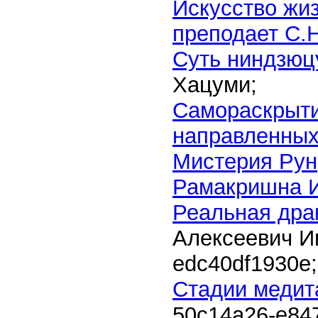
Искусство жиз
преподает С.
Суть ниндзюц
Хацуми;
Самораскрыти
направленных
Мистерия Рун
Рамакришна И
Реальная дра
Алексеевич 
edc40df1930e
;
Стадии медит
50c14a26-e84