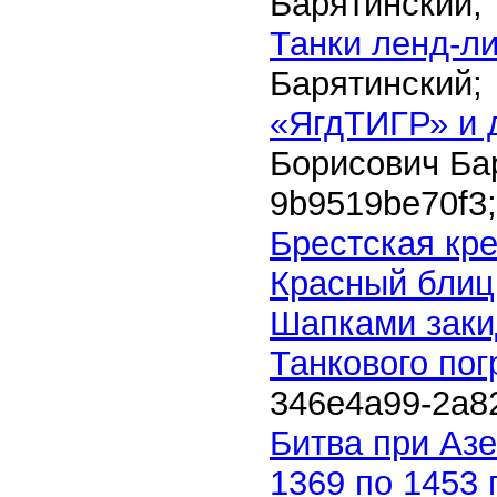
Барятинский;
Танки ленд-ли
Барятинский;
«ЯгдТИГР» и 
Борисович Ба
9b9519be70f3
;
Брестская кр
Красный блиц
Шапками заки
Танкового пог
346e4a99-2a82
Битва при Азе
1369 по 1453 