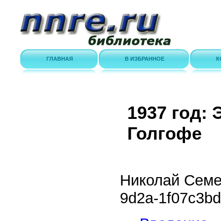
ГЛАВНАЯ
В ИЗБРАННОЕ
К
1937 год:
Голгофе
Николай Сем
9d2a-1f07c3b