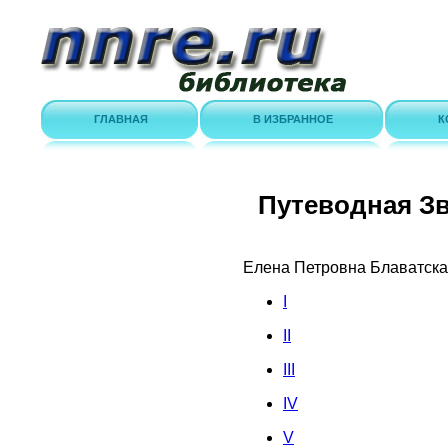
ГЛАВНАЯ
В ИЗБРАННОЕ
К
Путеводная Зв
Елена Петровна Блаватск
I
II
III
IV
V