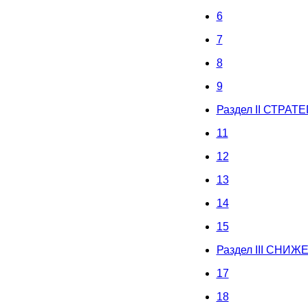
6
7
8
9
Раздел II СТР
11
12
13
14
15
Раздел III СН
17
18