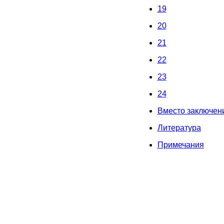
19
20
21
22
23
24
Вместо заключ
Литература
Примечания