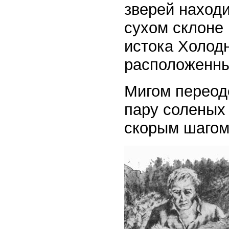
зверей находи
сухом склоне 
истока Холодн
расположенных
Мигом переоде
пару соленых 
скорым шагом