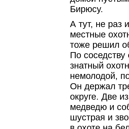
Бирюсу.
А тут, не раз
местные охот
тоже решил о
По соседству
знатный охотн
немолодой, п
Он держал тре
округе. Две и
медведю и соб
шустрая и зв
в охоте на бе