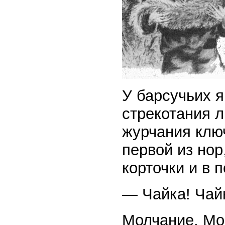
У барсучьих я
стрекотания 
журчания клю
первой из нор
корточки и в 
— Чайка! Чайк
Молчание. Мо