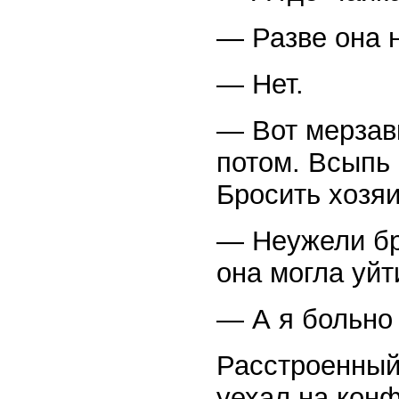
— Разве она 
— Нет.
— Вот мерзавк
потом. Всыпь 
Бросить хозяи
— Неужели бр
она могла уйт
— А я больно 
Расстроенный
уехал на кон