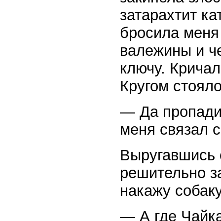
затарахтит ка
бросила меня
валежины и ч
ключу. Кричал
Кругом стояло
— Да пропади
меня связал с
Выругавшись о
решительно за
накажу собак
— А где Чайк