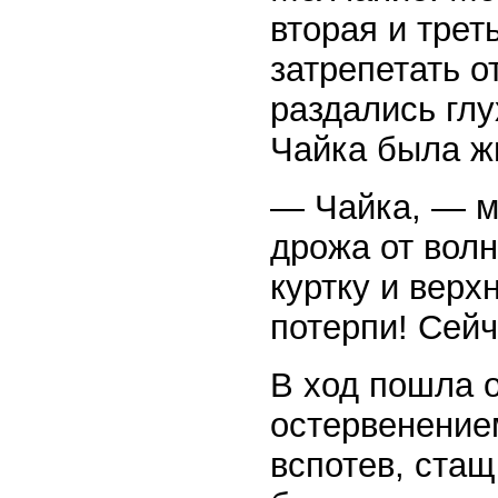
вторая и трет
затрепетать о
раздались глу
Чайка была ж
— Чайка, — м
дрожа от волн
куртку и верх
потерпи! Сейч
В ход пошла 
остервенением
вспотев, ста