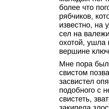
более что пог
рябчиков, кот
известно, на
сел на валежи
охотой, ушла
вершине ключ
Мне пора был
свистом позва
засвистел опя
подобного с н
свистеть, зва
закипела злос