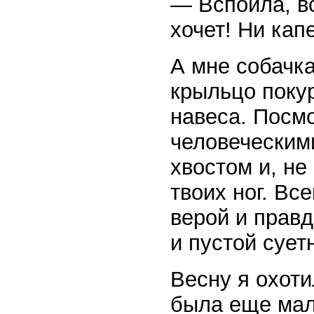
— Вспоила, вс
хочет! Ни кап
А мне собачк
крыльцо покур
навеса. Посм
человеческим
хвостом и, не
твоих ног. Вс
верой и правд
и пустой сует
Весну я охот
была еще мала