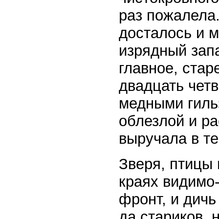
раз пожалела.
досталось и м
изрядный запа
главное, стар
двадцать чет
медными гильз
облезлой и ра
выручала в т
Зверя, птицы
краях видимо
фронт, и дичь
да стариков, 