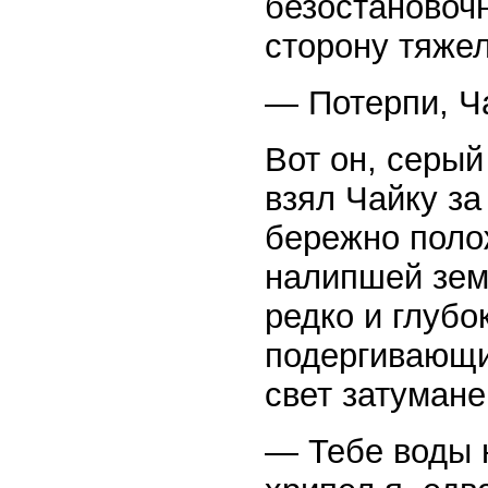
безостановочн
сторону тяже
— Потерпи, Ча
Вот он, серый
взял Чайку за
бережно полож
налипшей зем
редко и глубо
подергивающи
свет затуман
— Тебе воды 