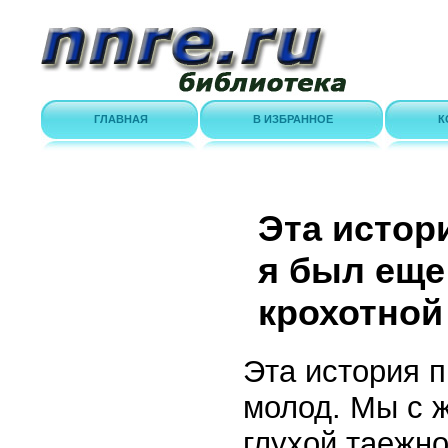
ГЛАВНАЯ
В ИЗБРАННОЕ
К
Эта истор
я был еще
крохотной 
Эта история п
молод. Мы с ж
глухой таежно