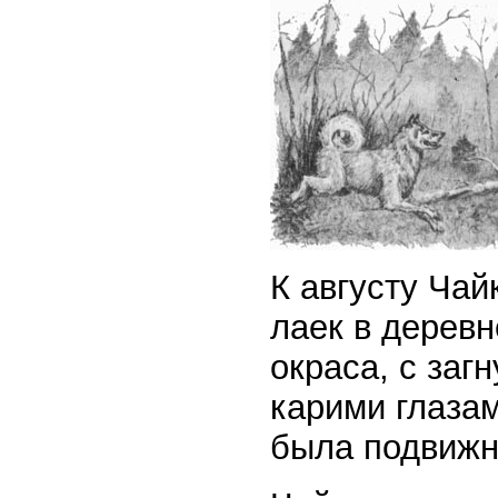
К августу Чай
лаек в деревн
окраса, с заг
карими глаза
была подвижна