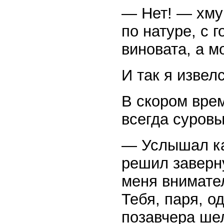
— Нет! — хмур
по натуре, с 
виновата, а м
И так я извел
В скором врем
всегда суровы
— Услышал кат
решил заверну
меня внимате
Тебя, паря, о
позавчера шел