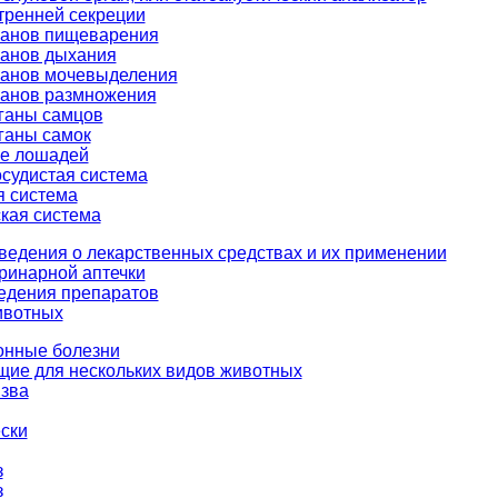
тренней секреции
ганов пищеварения
ганов дыхания
ганов мочевыделения
ганов размножения
ганы самцов
ганы самок
е лошадей
судистая система
я система
кая система
сведения о лекарственных средствах и их применении
ринарной аптечки
едения препаратов
ивотных
онные болезни
щие для нескольких видов животных
зва
ски
з
з