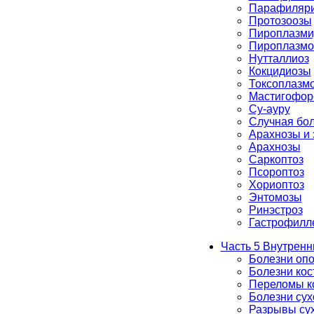
Парафиляри
Протозоозы
Пироплазми
Пироплазмо
Нутталлиоз
Кокцидиозы
Токсоплазм
Мастигофор
Су-ауру
Случная бо
Арахнозы и
Арахнозы
Саркоптоз
Псороптоз
Хориоптоз
Энтомозы
Ринэстроз
Гастрофилл
Часть 5 Внутренн
Болезни опо
Болезни кос
Переломы к
Болезни су
Разрывы су