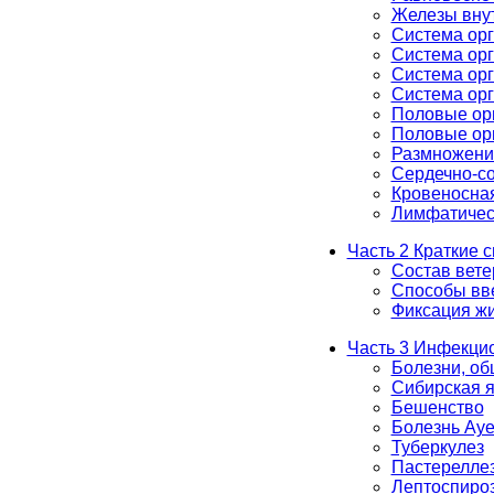
Железы вну
Система ор
Система ор
Система ор
Система ор
Половые ор
Половые ор
Размножени
Сердечно-со
Кровеносна
Лимфатичес
Часть 2 Краткие 
Состав вете
Способы вв
Фиксация ж
Часть 3 Инфекци
Болезни, об
Сибирская я
Бешенство
Болезнь Ауе
Туберкулез
Пастерелле
Лептоспиро