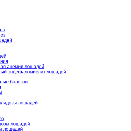
ез
иоз
шадей
дей
ния
ая анемия лошадей
ый энцефаломиелит лошадей
нные болезни
ы
ы
лидозы лошадей
ы
оз
дозы лошадей
ы лошадей