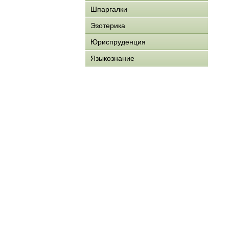
Шпаргалки
Эзотерика
Юриспруденция
Языкознание