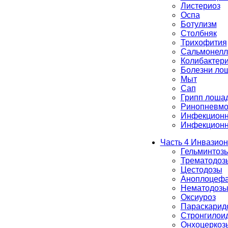
Листериоз
Оспа
Ботулизм
Столбняк
Трихофития
Сальмонелл
Колибактер
Болезни ло
Мыт
Сап
Грипп лоша
Ринопневмо
Инфекционн
Инфекционн
Часть 4 Инвазио
Гельминтоз
Трематодоз
Цестодозы
Аноплоцефа
Нематодоз
Оксиуроз
Параскарид
Стронгилои
Онхоцеркоз