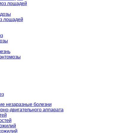
оз лошадей
дозы
з лошадей
оз
озы
лезнь
 энтомозы
ез
ие незаразные болезни
рно-двигательного аппарата
тей
остей
хожилий
хожилий