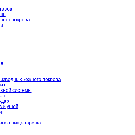
тавов
шц
ного покрова
жи
ие
изводных кожного покрова
пыт
рвной системы
ар
удар
з и ушей
ит
ганов пищеварения