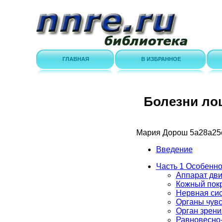
ГЛАВНАЯ
В ИЗБРАННОЕ
Болезни ло
Мария Дорош
5a28a25
Введение
Часть 1 Особенн
Аппарат дви
Кожный пок
Нервная си
Органы чувс
Орган зрени
Равновесно-