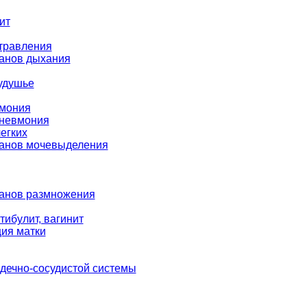
ит
травления
ганов дыхания
удушье
мония
пневмония
егких
ганов мочевыделения
ганов размножения
тибулит, вагинит
ия матки
дечно-сосудистой системы