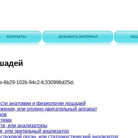
КОНТАКТЫ
ДОБАВИТЬ МАТЕРИАЛ
НАШ
шадей
e-6b29-102b-94c2-fc330996d25d
;
ости анатомии и физиологии лошадей
жения, или опорно-двигательный аппарат
ров
стема
тв, или анализаторы
я, или зрительный анализатор
слуховой орган, или статоакустический анализатор