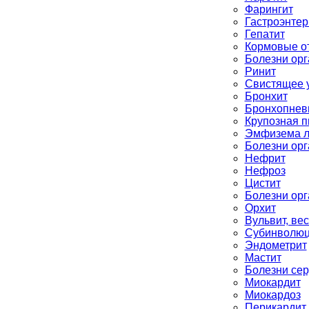
Фарингит
Гастроэнтер
Гепатит
Кормовые о
Болезни ор
Ринит
Свистящее 
Бронхит
Бронхопнев
Крупозная 
Эмфизема л
Болезни ор
Нефрит
Нефроз
Цистит
Болезни ор
Орхит
Вульвит, вес
Субинволюц
Эндометрит
Мастит
Болезни сер
Миокардит
Миокардоз
Перикардит