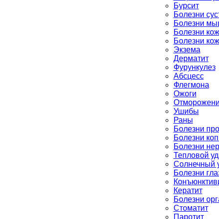
Бурсит
Болезни сус
Болезни мы
Болезни кож
Болезни ко
Экзема
Дерматит
Фурункулез
Абсцесс
Флегмона
Ожоги
Отморожен
Ушибы
Раны
Болезни про
Болезни ко
Болезни не
Тепловой уд
Солнечный 
Болезни гла
Конъюнктив
Кератит
Болезни ор
Стоматит
Паротит