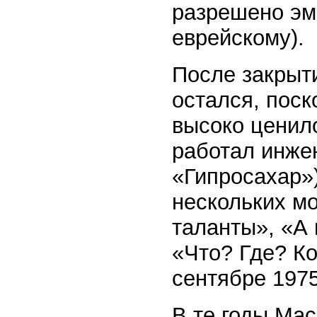
разрешено эм
еврейскому).
После закрыт
остался, поск
высоко ценило
работал инже
«Гипросахар»)
нескольких м
таланты», «А 
«Что? Где? Ко
сентябре 1975
В те годы Мас