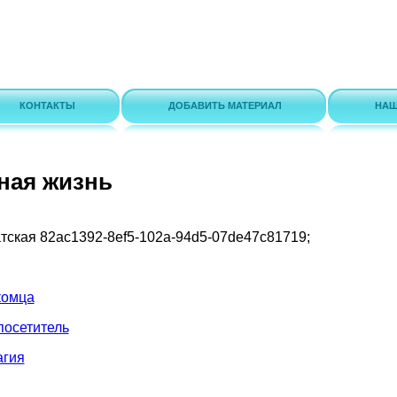
КОНТАКТЫ
ДОБАВИТЬ МАТЕРИАЛ
НАШ
ная жизнь
атская
82ac1392-8ef5-102a-94d5-07de47c81719
;
комца
посетитель
агия