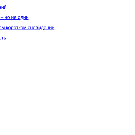
ний
 – но не один
ном коротком сновидении
сть