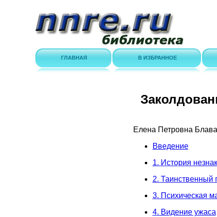
ГЛАВНАЯ
В ИЗБРАННОЕ
Заколдован
Елена Петровна Блав
Введение
1. История незна
2. Таинственный 
3. Психическая м
4. Видение ужаса