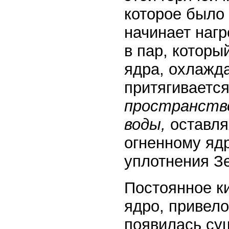
которое было 
начинает наг
в пар, которы
ядра, охлажда
притягивается
пространство
воды,
оставля
огненному ядр
уплотнения З
Постоянное к
ядро, привело
появилась су