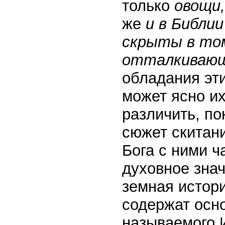
только
овощи,
же
и в Библи
скрыты в то
отталкивающ
обладания эт
может ясно их
различить, по
сюжет скитан
Бога с ними ч
духовное знач
земная истори
содержат осн
называемого 