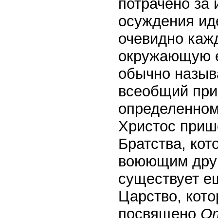
потрачено за
осуждения иде
очевидно кажд
окружающую е
обычно называ
всеобщий при
определенном 
Христос приш
Братства, кот
воюющим друг 
существует ещ
Царство, кото
посвящено
О