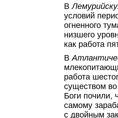
В
Лемурийску
условий пери
огненного тум
низшего уровн
как работа пя
В
Атлантичес
млекопитающи
работа шестог
существом в
Боги почили, 
самому зараба
с двойным за