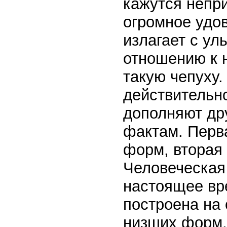
кажутся непр
огромное удов
излагает с ул
отношению к 
такую чепуху.
действительн
дополняют дру
фактам. Перв
форм, вторая 
Человеческа
настоящее вр
построена на
низших форм