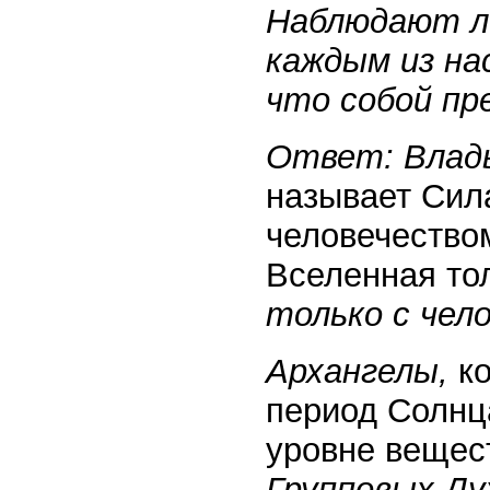
Наблюдают ли
каждым из нас
что собой п
Ответ: Влады
называет Сил
человечеством
Вселенная то
только с чел
Архангелы,
ко
период Солнц
уровне вещес
Групповых Ду