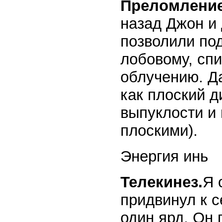
Преломление
назад Джон и 
позволили под
лобовому, сп
облучению. Д
как плоский д
выпуклости и 
плоскими).
Энергия инь
Телекинез.
Я 
придвинул к с
один ярд. Он 