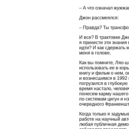
– А что означал жужжа
Джон рассмеялся:
– Правда? Ты трансфор
И все? В трактовке Дж
я принести эти знания
идти? И как сдержать 
меня в голове.
Как вы помните, Ляо-ш
использовать ее в кор
книгу и фильм о нем, 
и вознесшимся в 1992 г
погрузился в глубокую
время настало, челове
понесем карму нашего
по системам цигун и н
очередного Франкенште
Когда только я задумы
работе на научный авт
любая публичная демо