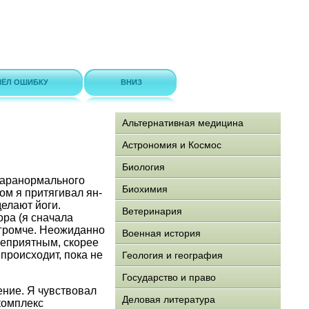
ЁЛ ОШИБКУ
ВНИЗ
Альтернативная медицина
Астрономия и Космос
Биология
 паранормального
Биохимия
ом я притягивал ян-
делают йоги.
Ветеринария
ра (я сначала
 громче. Неожиданно
Военная история
неприятным, скорее
 происходит, пока не
Геология и география
Государство и право
ение. Я чувствовал
Деловая литература
комплекс