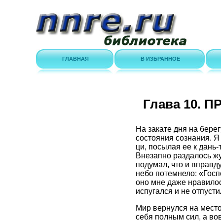
ГЛАВНАЯ
В ИЗБРАННОЕ
Глава 10. 
На закате дня на берег
состояния сознания. Я 
ци, посылая ее к дань-
Внезапно раздалось жу
подумал, что и вправд
небо потемнело: «Госп
оно мне даже нравилось
испугался и не отпусти
Мир вернулся на место
себя полным сил, а во