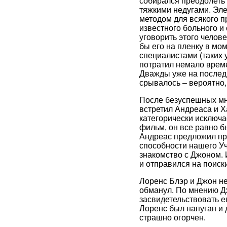
собирался преодолеть 
тяжкими недугами. Эле
методом для всякого п
известного больного и 
уговорить этого челов
бы его на пленку в м
специалистами (таких 
потратил немало врем
Дважды уже на последн
срывалось – вероятно,
После безуспешных мно
встретил Андреаса и Х
категорически исключа
фильм, он все равно 
Андреас предложил пр
способности нашего Уч
знакомство с Джоном. 
и отправился на поиск
Лоренс Блэр и Джон не 
обманул. По мнению Дж
засвидетельствовать ег
Лоренс был напуган и 
страшно огорчен.