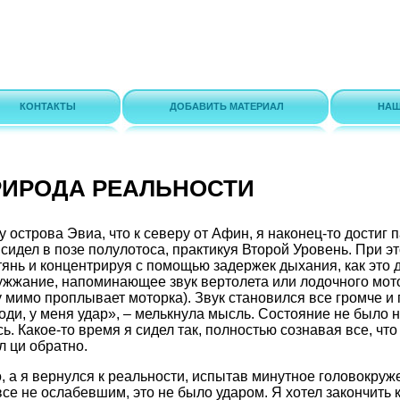
КОНТАКТЫ
ДОБАВИТЬ МАТЕРИАЛ
НАШ
ПРИРОДА РЕАЛЬНОСТИ
у острова Эвиа, что к северу от Афин, я наконец-то достиг
сидел в позе полулотоса, практикуя Второй Уровень. При эт
тянь и концентрируя с помощью задержек дыхания, как это 
жжание, напоминающее звук вертолета или лодочного мото
у мимо проплывает моторка). Звук становился все громче и
оди, у меня удар», – мелькнула мысль. Состояние не было 
. Какое-то время я сидел так, полностью сознавая все, что
л ци обратно.
, а я вернулся к реальности, испытав минутное головокруж
все не ослабевшим, это не было ударом. Я хотел закончить 