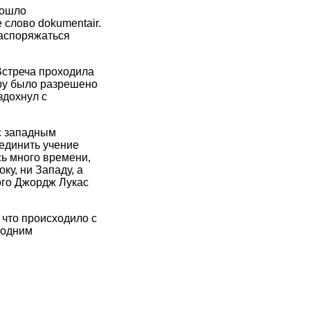
зошло
слово dokumentair.
распоряжаться
Встреча проходила
ру было разрешено
здохнул с
 с западным
единить учение
ь много времени,
у, ни Западу, а
кого Джордж Лукас
 что происходило с
 одним