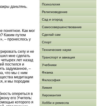
Психология
чакры даньтянь.
Религиоведение
Сад и огород
Самосовершенствование
е понятное. Как мог
Сделай сам
м? Каким путем
», – пронеслось у
Спорт
Технические науки
трировать силу и не
ешил мне сделать
Транспорт и авиация
 четырех лет назад
ей постился и
Учебники
ить задуманное, –
Физика
а, что мы с ним
ущества медитации
Философия
ся, и мы породим
Химия
бность опереться в
Хиромантия
жону его Учитель:
омощью которого я
Хобби и ремесла