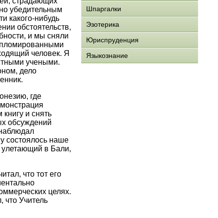
дей, страдающих
Шпаргалки
чно убедительным
ти какого-нибудь
Эзотерика
ении обстоятельств,
бности, и мы сняли
Юриспруденция
дипломированными
ходящий человек. Я
Языкознание
стными учеными.
оном, дело
енник.
онезию, где
емонстрация
 книгу и снять
ых обсуждений
 наблюдал
му состоялось наше
, улетающий в Бали,
итал, что тот его
ментально
коммерческих целях.
, что Учитель