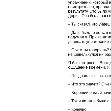
упражнений, который на
осмотрителен, прервал
результату. Это было 
Дорис. Она была расс
– Ты сказал, что уйдеш
– Да, я был, то есть, 
подумал я. При заняти
двадцать упражнений 
– О чем ты говоришь? 
не шевельнулся ни раз
Я был потрясен. Выход
ощущение времени. Я 
– Поздравляю, – сказал
– Что это значит? С ч
– Хороший опыт. Значи
– Так и должно было с
– Конечно.