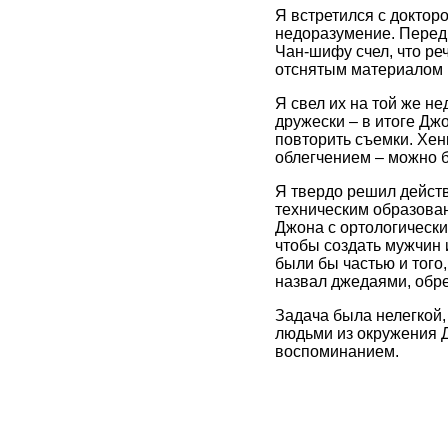
Я встретился с доктор
недоразумение. Перед 
Чан-шифу счел, что реч
отснятым материалом 
Я свел их на той же н
дружески – в итоге Д
повторить съемки. Хен
облегчением – можно б
Я твердо решил действ
техническим образован
Джона с ортологически
чтобы создать мужчин 
были бы частью и того,
назвал джедаями, обре
Задача была нелегкой,
людьми из окружения 
воспоминанием.