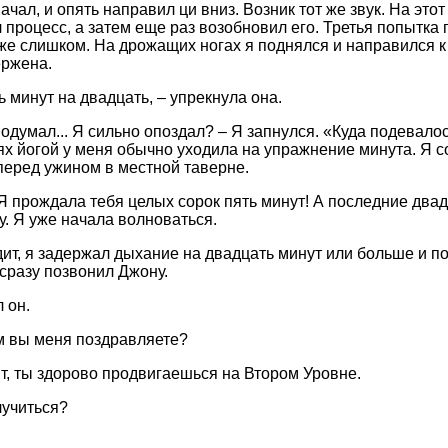
чал, и опять направил ци вниз. Возник тот же звук. На этот
 процесс, а затем еще раз возобновил его. Третья попытка 
уже слишком. На дрожащих ногах я поднялся и направился 
ержена.
ь минут на двадцать, – упрекнула она.
я подумал... Я сильно опоздал? – Я запнулся. «Куда подевало
ях йогой у меня обычно уходила на упражнение минута. Я с
перед ужином в местной таверне.
Я прождала тебя целых сорок пять минут! А последние два
у. Я уже начала волноваться.
ит, я задержал дыхание на двадцать минут или больше и п
сразу позвонил Джону.
 он.
ем вы меня поздравляете?
т, ты здорово продвигаешься на Втором Уровне.
лучиться?