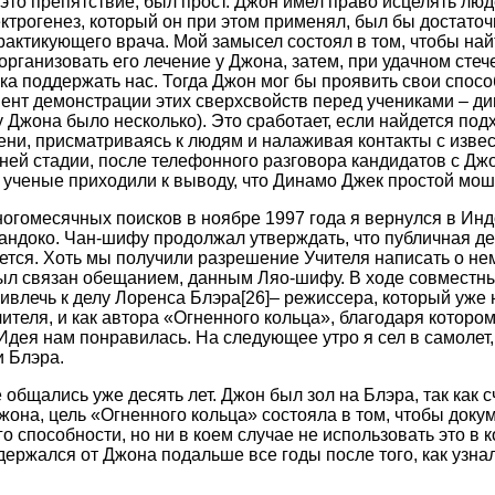
это препятствие, был прост. Джон имел право исцелять лю
ктрогенез, который он при этом применял, был бы достато
рактикующего врача. Мой замысел состоял в том, чтобы най
организовать его лечение у Джона, затем, при удачном стеч
ека поддержать нас. Тогда Джон мог бы проявить свои спосо
омент демонстрации этих сверхсвойств перед учениками – 
у Джона было несколько). Это сработает, если найдется под
ени, присматриваясь к людям и налаживая контакты с изве
ей стадии, после телефонного разговора кандидатов с Дж
 ученые приходили к выводу, что Динамо Джек простой мош
гомесячных поисков в ноябре 1997 года я вернулся в Инд
андоко. Чан-шифу продолжал утверждать, что публичная д
ется. Хоть мы получили разрешение Учителя написать о нем
был связан обещанием, данным Ляо-шифу. В ходе совместн
ивлечь к делу Лоренса Блэра
[26]
– режиссера, который уже
ителя, и как автора «Огненного кольца», благодаря которо
Идея нам понравилась. На следующее утро я сел в самолет
и Блэра.
общались уже десять лет. Джон был зол на Блэра, так как сч
она, цель «Огненного кольца» состояла в том, чтобы доку
о способности, но ни в коем случае не использовать это в 
держался от Джона подальше все годы после того, как узнал