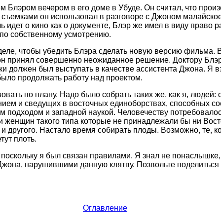
ом Блэром вечером в его доме в Убуде. Он считал, что прои
съемками он использовал в разговоре с Джоном малайское 
ь идет о кино как о документе, Блэр же имел в виду право 
по собственному усмотрению.
еделе, чтобы убедить Блэра сделать новую версию фильма. 
жон принял совершенно неожиданное решение. Доктору Блэ
ки должен был выступать в качестве ассистента Джона. Я в
ыло продолжать работу над проектом.
овать по плану. Надо было собрать таких же, как я, людей:
ием и сведущих в восточных единоборствах, способных со
м подходом и западной наукой. Человечеству потребовалос
и женщин такого типа которые не принадлежали бы ни Восток
 и другого. Настало время собирать плоды. Возможно, те, 
тут плоть.
 поскольку я был связан правилами. Я знал не понаслышке,
Джона, нарушившими данную клятву. Позвольте поделиться
Оглавление