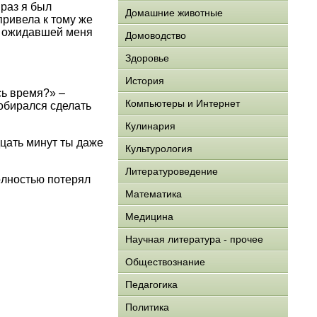
 раз я был
Домашние животные
привела к тому же
к ожидавшей меня
Домоводство
Здоровье
История
сь время?» –
Компьютеры и Интернет
обирался сделать
Кулинария
дцать минут ты даже
Культурология
Литературоведение
олностью потерял
Математика
Медицина
Научная литература - прочее
Обществознание
Педагогика
Политика