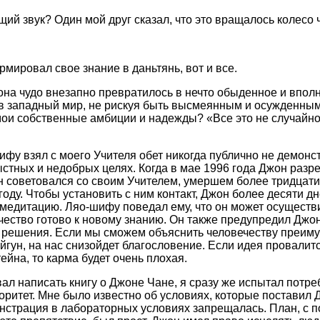
щий звук? Один мой друг сказал, что это вращалось колесо 
мировал свое знание в даньтянь, вот и все.
она чудо внезапно превратилось в нечто обыденное и вполн
 в западный мир, не рискуя быть высмеянным и осужденны
мои собственные амбиции и надежды? «Все это не случайно
ифу взял с моего Учителя обет никогда публично не демонс
ыстных и недобрых целях. Когда в мае 1996 года Джон разр
он советовался со своим Учителем, умершем более тридцати
оду. Чтобы установить с ним контакт, Джон более десяти дн
 медитацию. Ляо-шифу поведал ему, что он может осуществ
чество готово к новому знанию. Он также предупредил Джон
 решения. Если мы сможем объяснить человечеству преим
эйгун, на нас снизойдет благословение. Если идея провалит
йна, то карма будет очень плохая.
вал написать книгу о Джоне Чане, я сразу же испытал потре
оритет. Мне было известно об условиях, которые поставил Д
нстрация в лабораторных условиях запрещалась. План, с п