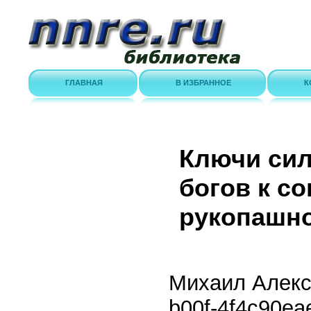
ГЛАВНАЯ
В ИЗБРАННОЕ
К
Ключи сил
богов к с
рукопашно
Михаил Алекс
b00f-4f4c90ea