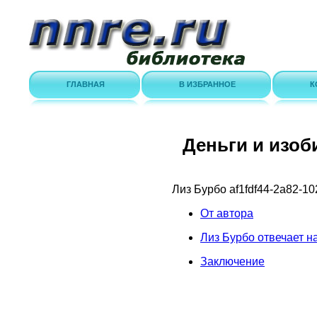
ГЛАВНАЯ
В ИЗБРАННОЕ
К
Деньги и изоб
Лиз Бурбо
af1fdf44-2a82-1
От автора
Лиз Бурбо отвечает 
Заключение