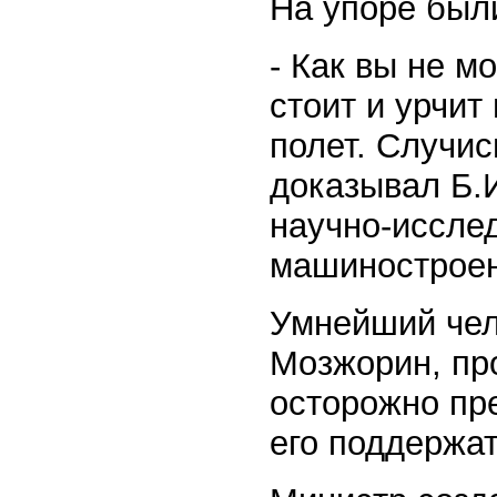
На упоре был
- Как вы не м
стоит и урчит
полет. Случис
доказывал Б.
научно-иссле
машиностроен
Умнейший чело
Мозжорин, пр
осторожно пр
его поддержат