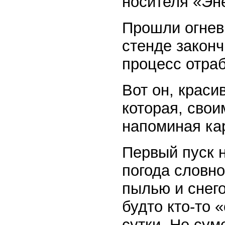
носителя «Эн
Прошли огнев
стенде закон
процесс отраб
Вот он, краси
которая, сво
напоминая кар
Первый пуск н
погода словно
пылью и снего
будто кто-то 
сутки. Не сум