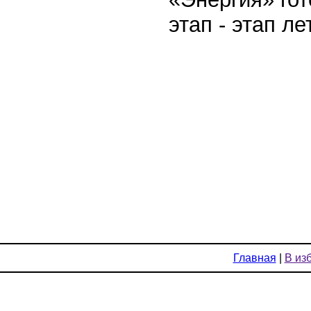
этап - этап л
Главная
|
В из