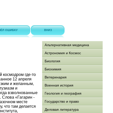
ЁЛ ОШИБКУ
ВНИЗ
Альтернативная медицина
Астрономия и Космос
Биология
Биохимия
й космодром где-то
Ветеринария
шанное 12 апреля
лизким и желанным,
Военная история
тузиазм и
когда взволнованные
Геология и география
 Слова «Гагарин -
Государство и право
казочном месте
у, что там делается
Деловая литература
нститута,