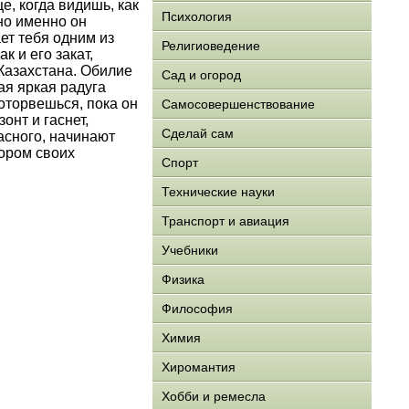
е, когда видишь, как
Психология
 но именно он
ет тебя одним из
Религиоведение
к и его закат,
 Казахстана. Обилие
Сад и огород
ая яркая радуга
 оторвешься, пока он
Самосовершенствование
онт и гаснет,
Сделай сам
асного, начинают
зором своих
Спорт
Технические науки
Транспорт и авиация
Учебники
Физика
Философия
Химия
Хиромантия
Хобби и ремесла