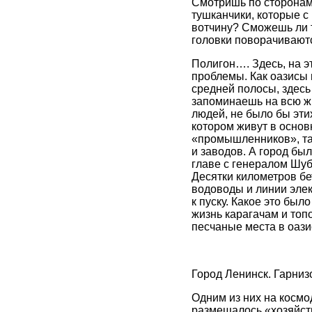
Смотришь по сторонам 
тушканчики, которые с
вотчину? Сможешь ли 
головки поворачиваются
Полигон…. Здесь, на э
проблемы. Как оазисы 
средней полосы, здесь
запоминаешь на всю жи
людей, не было бы этих
котором живут в осно
«промышленников», так
и заводов. А город бы
главе с генералом Шу
Десятки километров бе
водоводы и линии элек
к пуску. Какое это был
жизнь карагачам и топ
песчаные места в оази
Город Ленинск. Гарни
Одним из них на космо
размещалось «хозяйство