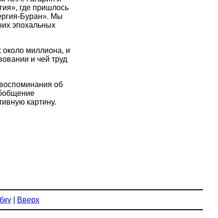
гия», где пришлось
ергия-Буран». Мы
дних эпохальных
х около миллиона, и
вовании и чей труд
 воспоминания об
обобщение
тивную картину.
бку
|
Вверх