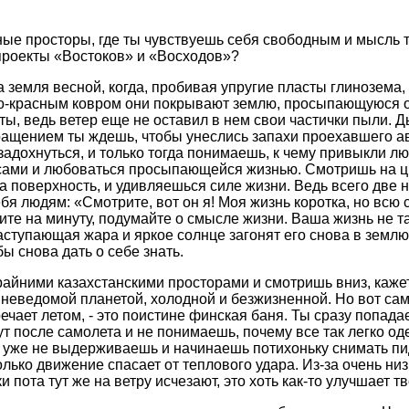
ные просторы, где ты чувствуешь себя свободным и мысль т
проекты «Востоков» и «Восходов»?
а земля весной, когда, пробивая упругие пласты глинозема,
о-красным ковром они покрывают землю, просыпающуюся о
ы, ведь ветер еще не оставил в нем свои частички пыли. 
вращением ты ждешь, чтобы унеслись запахи проехавшего а
задохнуться, и только тогда понимаешь, к чему привыкли лю
асами и любоваться просыпающейся жизнью. Смотришь на цв
 поверхность, и удивляешься силе жизни. Ведь всего две н
бя людям: «Смотрите, вот он я! Моя жизнь коротка, но всю 
ите на минуту, подумайте о смысле жизни. Ваша жизнь не та
ступающая жара и яркое солнце загонят его снова в землю,
бы снова дать о себе знать.
райними казахстанскими просторами и смотришь вниз, кажет
 неведомой планетой, холодной и безжизненной. Но вот са
речает летом, - это поистине финская баня. Ты сразу попадае
т после самолета и не понимаешь, почему все так легко од
уже не выдерживаешь и начинаешь потихоньку снимать пид
олько движение спасает от теплового удара. Из-за очень ни
пота тут же на ветру исчезают, это хоть как-то улучшает т