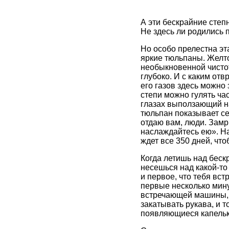
А эти бескрайние степ
Не здесь ли родились 
Но особо прелестна эт
яркие тюльпаны. Желт
необыкновенной чистот
глубоко. И с каким от
его газов здесь можно 
степи можно гулять ч
глазах выползающий на
тюльпан показывает се
отдаю вам, люди. Замр
наслаждайтесь ею». На
ждет все 350 дней, что
Когда летишь над беск
несешься над какой-то
и первое, что тебя вст
первые несколько мину
встречающей машины, 
закатывать рукава, и т
появляющиеся капельки 