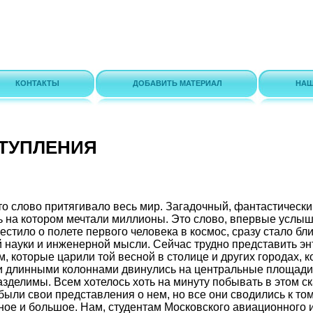
КОНТАКТЫ
ДОБАВИТЬ МАТЕРИАЛ
НАШ
ТУПЛЕНИЯ
то слово притягивало весь мир. Загадочный, фантастически
ь на котором мечтали миллионы. Это слово, впервые услы
звестило о полете первого человека в космос, сразу стало б
 науки и инженерной мысли. Сейчас трудно представить эн
 которые царили той весной в столице и других городах, 
и длинными колоннами двинулись на центральные площади.
зделимы. Всем хотелось хоть на минуту побывать в этом с
были свои представления о нем, но все они сводились к том
ьное и большое. Нам, студентам Московского авиационного и