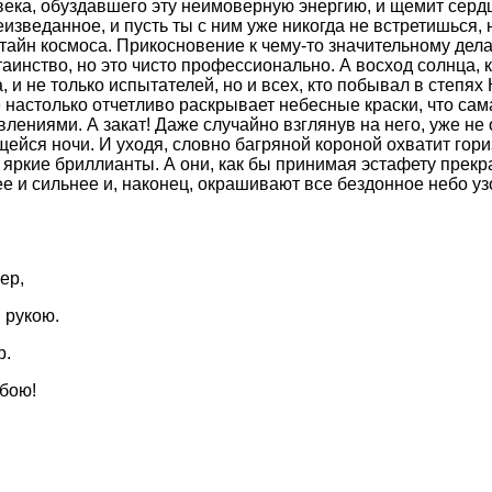
века, обуздавшего эту неимоверную энергию, и щемит сердц
еизведанное, и пусть ты с ним уже никогда не встретишься,
 тайн космоса. Прикосновение к чему-то значительному дела
инство, но это чисто профессионально. А восход солнца, ка
 и не только испытателей, но и всех, кто побывал в степях
 настолько отчетливо раскрывает небесные краски, что сам
лениями. А закат! Даже случайно взглянув на него, уже не
ейся ночи. И уходя, словно багряной короной охватит гориз
 яркие бриллианты. А они, как бы принимая эстафету прекр
ее и сильнее и, наконец, окрашивают все бездонное небо у
ер,
 рукою.
р.
обою!