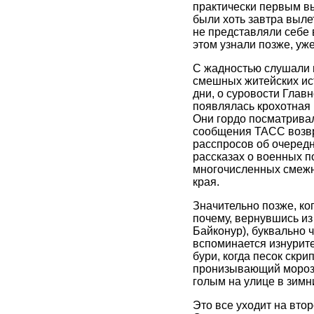
практически первым в
были хоть завтра вылет
не представляли себе 
этом узнали позже, уж
С жадностью слушали 
смешных житейских ист
дни, о суровости Главн
появлялась крохотная 
Они гордо посматривал
сообщения ТАСС возвр
расспросов об очередн
рассказах о военных п
многочисленных смежни
края.
Значительно позже, ко
почему, вернувшись из
Байконур), буквально 
вспоминается изнурите
бури, когда песок скри
пронизывающий морозны
голым на улице в зимн
Это все уходит на втор