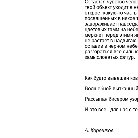
Остается чувство чело
твой объект уходит в н
откроет какую-то часть
посвященных в некое та
завораживает навсегда,
цветовых гамм на небе
меркнет перед этими яв
не растает в надвигающ
оставив в черном небе
разгораться все сильн
замысловатых фигур.
Как будто вывешен ков
Волшебной вытканный
Рассыпан бисером узо
И это все - для нас с т
А. Корешков