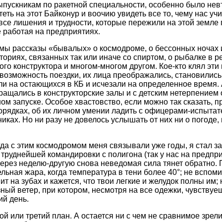
ыпускникам по ракетной специальности, особенно было нев
еть на этот Байконур и воочию увидеть все то, чему нас уч
все лишения и трудности, которые пережили на этой земле
е работая на предприятиях.
мы рассказы «бывалых» о космодроме, о бессонных ночах 
ориях, связанных так или иначе со спиртом, о рыбалке в 
ого конструктора и многом-многом другом. Кое-кто клял эти
возможность поездки, их лица преображались, становилис
и на остающихся в КБ и исчезали на определенное время. 
ащались в конструкторские залы и с детским нетерпением
ом запуске. Особое хвастовство, если можно так сказать, п
орядках, об их личном умении ладить с офицерами-испытат
ках. Но ни разу не довелось услышать от них ни о погоде, 
гда с этим космодромом меня связывали уже годы, я стал з
 труднейшей командировки с полигона (так у нас на предп
через неделю-другую снова неведомая сила тянет обратно. 
льная жара, когда температура в тени более 40°; не вспо
пит на зубах и кажется, что твои легкие и желудок полны им;
й ветер, при котором, несмотря на все одежки, чувствуе
ий день.
ой или третий план. А остается ни с чем не сравнимое зрел