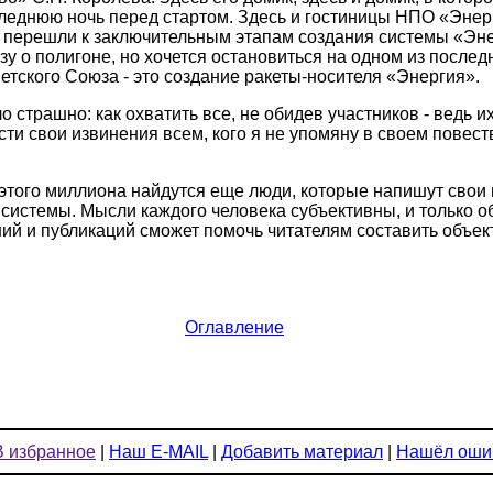
следнюю ночь перед стартом. Здесь и гостиницы НПО «Энер
да перешли к заключительным этапам создания системы «Эн
зу о полигоне, но хочется остановиться на одном из после
етского Союза - это создание ракеты-носителя «Энергия».
ло страшно: как охватить все, не обидев участников - ведь и
сти свои извинения всем, кого я не упомяну в своем повест
з этого миллиона найдутся еще люди, которые напишут свои
 системы. Мысли каждого человека субъективны, и только 
й и публикаций сможет помочь читателям составить объек
Оглавление
В избранное
|
Наш E-MAIL
|
Добавить материал
|
Нашёл оши