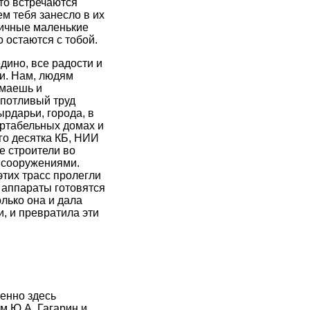
то встречаются
м тебя занесло в их
тичные маленькие
 остаются с тобой.
дино, все радости и
и. Нам, людям
имаешь и
опотливый труд
ырдарьи, города, в
ортабельных домах и
го десятка КБ, НИИ
е строители во
 сооружениями.
этих трасс пролегли
 аппараты готовятся
олько она и дала
, и превратила эти
енно здесь
м Ю.А. Гагарин и