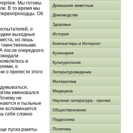
терпеж. Мы готовы
Домашние животные
или. В то время мы
 первопроходцы. Об
Домоводство
Здоровье
испытателей, о
История
редкие выходные
 места, но лишь
Компьютеры и Интернет
ь таинственными.
А после очередного
Кулинария
 ожидали
роявлялось в
Культурология
елями, о
ни о прелести этого
Литературоведение
Математика
адумываться,
Медицина
риятии именовался
Почему не
Научная литература - прочее
минаются и пыльные
 не вспоминается
Обществознание
шь себя словно
Педагогика
Политика
ище пуска ракеты.