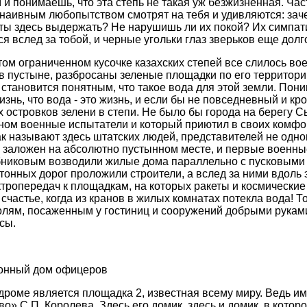
и понимаешь, что эта степь не такая уж безжизненная. Час
 наивным любопытством смотрят на тебя и удивляются: заче
ты здесь выдержать? Не нарушишь ли их покой? Их симпа
 вслед за тобой, и черные угольки глаз зверьков еще долго
том ограниченном кусочке казахских степей все слилось вое
в пустыне, разбросаны зеленые площадки по его территори
 становится понятным, что такое вода для этой земли. Пон
знь, что вода - это жизнь, и если бы не повседневный и кр
 островков зелени в степи. Не было бы города на берегу С
вном военные испытатели и который приютил в своих комф
 называют здесь штатских людей, представителей не одно
л заложен на абсолютно пустынном месте, и первые военны
бниковым возводили жилые дома параллельно с пусковыми
тонных дорог проложили строители, а вслед за ними вдоль 
тропередач к площадкам, на которых ракеты и космические
о счастье, когда из кранов в жилых комнатах потекла вода! Т
олям, посаженным у гостиниц и сооружений добрыми руками
сы.
зонный дом офицеров
дроме является площадка 2, известная всему миру. Ведь им
» С.П. Королева. Здесь его домик, здесь и домик, в которо