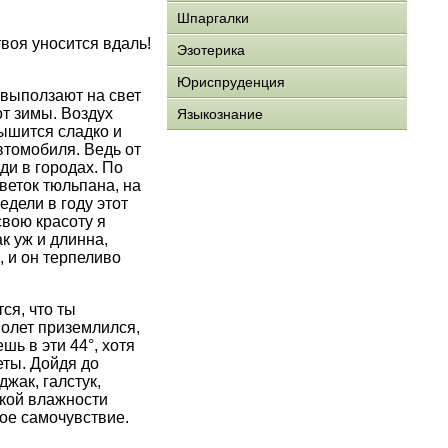
Шпаргалки
воя уносится вдаль!
Эзотерика
Юриспруденция
 выползают на свет
т зимы. Воздух
Языкознание
Дышится сладко и
втомобиля. Ведь от
ди в городах. По
еток тюльпана, на
едели в году этот
свою красоту я
к уж и длинна,
 и он терпеливо
ся, что ты
молет приземлился,
шь в эти 44°, хотя
еты. Дойдя до
жак, галстук,
зкой влажности
вое самочувствие.