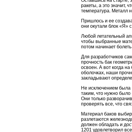
Оставшись на старте, 
ракеты, а это значит, 
температура. Металл 
Пришлось и ее создав
они окутали блок «Я» 
Любой летательный апп
чтобы выбранные мате
потом начинает болеть 
Для разработчиков са
прочность бак геометр
освоен. А вот когда н
оболочках, наши прочн
закладывают определе
Не исключением была и
таким, что нужно было
Они только разворачив
проверять все, что св
Материал баков выбира
разлетаются железнодо
должен обладать и до
1201 удовлетворил все