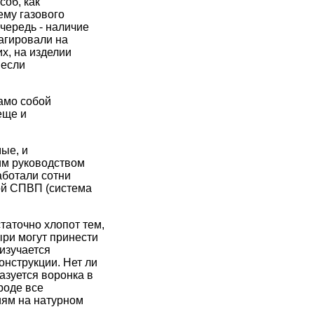
соб, как
ему газового
чередь - наличие
агировали на
их, на изделии
 если
амо собой
еще и
ые, и
им руководством
аботали сотни
той СПВП (система
таточно хлопот тем,
ыри могут принести
изучается
онструкции. Нет ли
азуется воронка в
роде все
иям на натурном