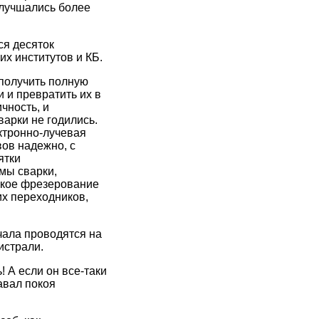
улучшались более
ся десяток
их институтов и КБ.
 получить полную
 и превратить их в
чность, и
арки не годились.
ектронно-лучевая
ов надежно, с
ятки
мы сварки,
ское фрезерование
их переходников,
чала проводятся на
истрали.
! А если он все-таки
авал покоя