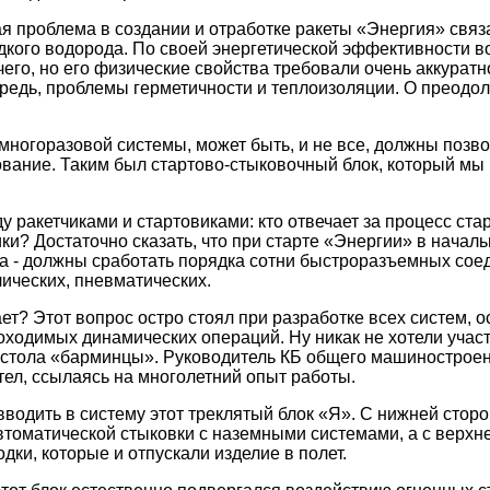
я проблема в создании и отработке ракеты «Энергия» свя
дкого водорода. По своей энергетической эффективности 
его, но его физические свойства требовали очень аккурат
ередь, проблемы герметичности и теплоизоляции. О преодо
ногоразовой системы, может быть, и не все, должны позво
вание. Таким был стартово-стыковочный блок, который мы
 ракетчиками и стартовиками: кто отвечает за процесс стар
ки? Достаточно сказать, что при старте «Энергии» в началь
а - должны сработать порядка сотни быстроразъемных сое
лических, пневматических.
ает? Этот вопрос остро стоял при разработке всех систем, 
одимых динамических операций. Ну никак не хотели участ
 стола «барминцы». Руководитель КБ общего машиностроен
тел, ссылаясь на многолетний опыт работы.
водить в систему этот треклятый блок «Я». С нижней стор
втоматической стыковки с наземными системами, а с верхн
дки, которые и отпускали изделие в полет.