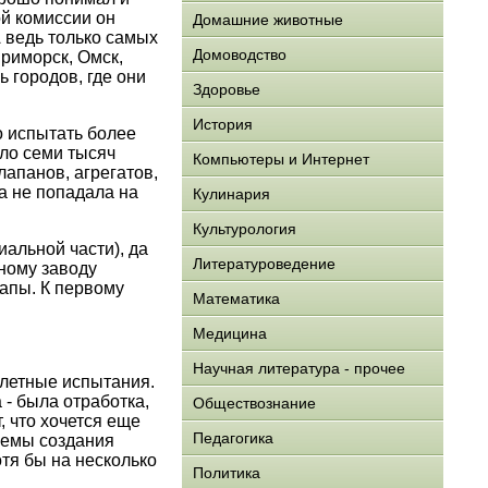
й комиссии он
Домашние животные
 ведь только самых
Домоводство
Приморск, Омск,
 городов, где они
Здоровье
История
о испытать более
ло семи тысяч
Компьютеры и Интернет
лапанов, агрегатов,
ма не попадала на
Кулинария
Культурология
иальной части), да
Литературоведение
ному заводу
апы. К первому
Математика
Медицина
Научная литература - прочее
 летные испытания.
 - была отработка,
Обществознание
, что хочется еще
Педагогика
блемы создания
отя бы на несколько
Политика