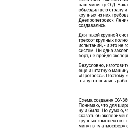
наш министр О.Д. Бакл
объездил всю страну и
крупных из них требов
Днепропетровск, Ленин
создавались.
Для такой крупной сис
трехсот крупных полно
испытаний, - и это не 
систем. Ни одна заклеп
борт, не пройдя экспе
Безусловно, изготовить
еще и штатную машину,
«Прогресс». Поэтому к
этапу относились раб
Схема создания ЭУ-360
Понимаю, что для широ
ну и была. Но думаю, 
сказать об эксперимен
крупных комплексов ст
минут в ту атмосферу 