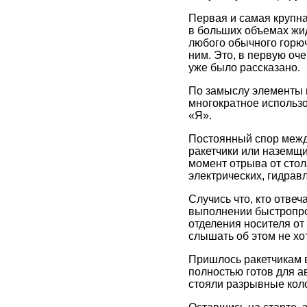
Первая и самая крупна
в больших объемах жи
любого обычного горюч
ним. Это, в первую оч
уже было рассказано.
По замыслу элементы м
многократное использо
«Я».
Постоянный спор между
ракетчики или наземщи
момент отрыва от стол
электрических, гидрав
Случись что, кто отвеч
выполнении быстропрох
отделения носителя от
слышать об этом не хо
Пришлось ракетчикам в
полностью готов для а
стояли разрывные коло