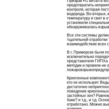
Призрак H1 витал в во
предотвратить неприят
контроля, которая пос
водорода. Во-вторых, 
температуру и свет в о
установили специальны
обнаруживалась взрыв
Все эти системы должн
тщательной отработки т
взаимодействие всех с
В г. Приморске были 
исключительно порядо
представителя ГИПХа Г
методик и провели не 
пожаровзрывопредупр
Криогенные компоненты
кто их использует. Вед
достаточно неприятнос
поведение криогенных 
застойных зон? Равном
баке? и т.д., и т.д. О
отработано. Можно выв
изделии.