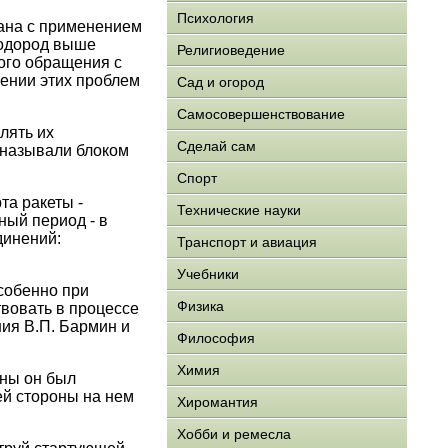
Психология
зана с применением
водород выше
Религиоведение
ного обращения с
лении этих проблем
Сад и огород
Самосовершенствование
лять их
Сделай сам
 называли блоком
Спорт
та ракеты -
Технические науки
ный период - в
динений:
Транспорт и авиация
Учебники
особенно при
Физика
вовать в процессе
ия В.П. Бармин и
Философия
Химия
оны он был
ей стороны на нем
Хиромантия
Хобби и ремесла