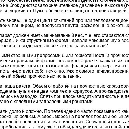
этот блок естественно подвергался воздействию огненных 
что на блок действовало значительное давление и высокая (т
не выдерживал. Нужно было его защищать теплоизоляцией.
ать вновь. Не один цикл испытаний прошли теплоизоляцио
своим панцирем, не пропуская внутрь раскаленные ракетные
арат должен иметь минимальный вес, т. е. его стараются с
риалы и конструктивные формы давали максимальную весо
голова: а выдержит ли все это, не развалится ли?
мыми страшными вопросами были герметичность и прочность
ически правильной формы несложно, а расчет каркасных от
а баке появляются всевозможные фланцы или отверстия в 
исты чувствуют себя неуютно. Уже с самого начала проект
нный объем прочностных испытаний.
 наша ракета. Объем отработки на прочностные характери
 сделать чуть ли не два комплекта корпусов. А производст
ались на заводах. Опять пришлось вводить этапность и в 
язано с холодными заправочными работами.
ли долго и сложно. По телевидению часто показывают, как
рожные рельсы. А здесь мороз на порядок посильнее. Знач
статочной прочностью, и эластичностью. Созданный вновь 
 требования, а к тому же он обладал удивительным свойств