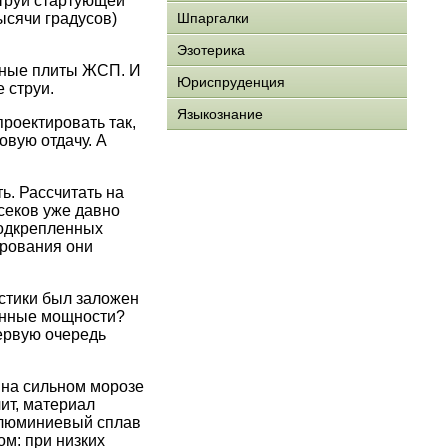
струй стартующей
ысячи градусов)
Шпаргалки
Эзотерика
нные плиты ЖСП. И
Юриспруденция
 струи.
Языкознание
проектировать так,
вую отдачу. А
. Рассчитать на
секов уже давно
подкрепленных
ирования они
стики был заложен
венные мощности?
первую очередь
 на сильном морозе
ит, материал
алюминиевый сплав
ом: при низких