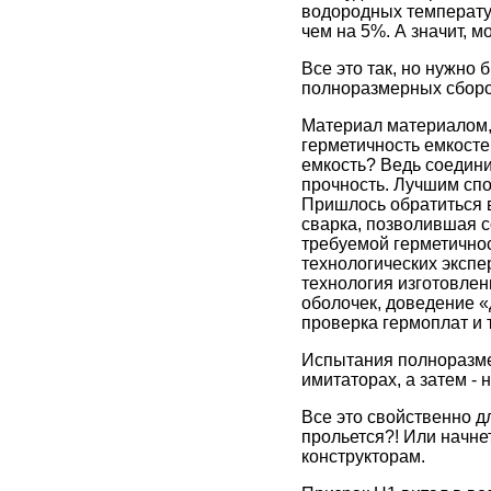
водородных температу
чем на 5%. А значит, 
Все это так, но нужно
полноразмерных сборок
Материал материалом, 
герметичность емкосте
емкость? Ведь соедини
прочность. Лучшим спо
Пришлось обратиться в
сварка, позволившая 
требуемой герметичнос
технологических экспе
технология изготовлен
оболочек, доведение «
проверка гермоплат и т.д
Испытания полноразмер
имитаторах, а затем -
Все это свойственно дл
прольется?! Или начне
конструкторам.