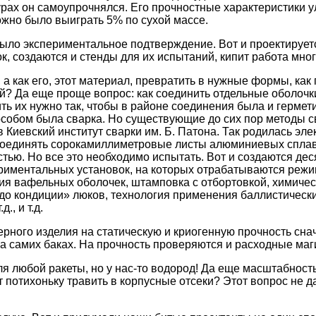
рах он самоупрочнялся. Его прочностные характеристики 
можно было выиграть 5% по сухой массе.
 было экспериментальное подтверждение. Вот и проектирует
, создаются и стенды для их испытаний, кипит работа мног
а как его, этот материал, превратить в нужные формы, как
й? Да еще проще вопрос: как соединить отдельные оболочки
ть их нужно так, чтобы в районе соединения была и гермети
собом была сварка. Но существующие до сих пор методы св
 Киевский институт сварки им. Б. Патона. Так родилась эл
соединять сорокамиллиметровые листы алюминиевых сплав
тью. Но все это необходимо испытать. Вот и создаются дес
риментальных установок, на которых отрабатываются режи
ия вафельных оболочек, штамповка с отбортовкой, химиче
до кондиции» люков, технология применения баллистическ
., и т.д.
ного изделия на статическую и криогенную прочность сна
 на самих баках. На прочность проверяются и расходные маг
я любой ракеты, но у нас-то водород! Да еще масштабность
т потихоньку травить в корпусные отсеки? Этот вопрос не д