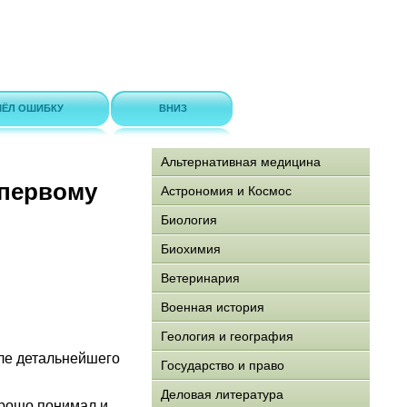
ЁЛ ОШИБКУ
ВНИЗ
Альтернативная медицина
 первому
Астрономия и Космос
Биология
Биохимия
Ветеринария
Военная история
Геология и география
сле детальнейшего
Государство и право
Деловая литература
орошо понимал и