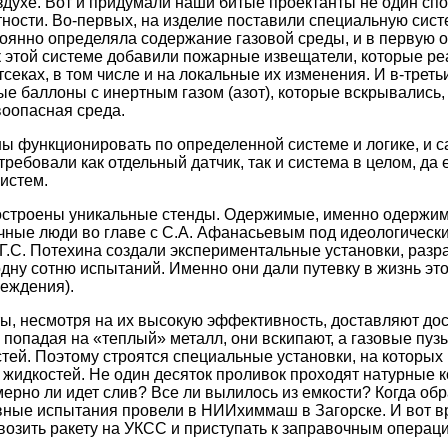
здухе. Вот и придумали наши битые проектанты не один спо
ности. Во-первых, на изделие поставили специальную сист
тоянно определяла содержание газовой среды, и в первую о
к этой системе добавили пожарные извещатели, которые ре
тсеках, в том числе и на локальные их изменения. И в-треть
е баллоны с инертным газом (азот), которые вскрывались,
оопасная среда.
ы функционировать по определенной системе и логике, и с
ребовали как отдельный датчик, так и система в целом, да 
истем.
построены уникальные стенды. Одержимые, именно одержим
чные люди во главе с С.А. Афанасьевым под идеологическ
.С. Потехина создали экспериментальные установки, разр
одну сотню испытаний. Именно они дали путевку в жизнь э
еждения).
, несмотря на их высокую эффективность, доставляют дос
ь попадая на «теплый» металл, они вскипают, а газовые пуз
тей. Поэтому строятся специальные установки, на которых 
жидкостей. Не один десяток проливок проходят натурные к
ерно ли идет слив? Все ли вылилось из емкости? Когда обр
сновные испытания провели в НИИхиммаш в Загорске. И вот в
озить ракету на УКСС и приступать к заправочным операц