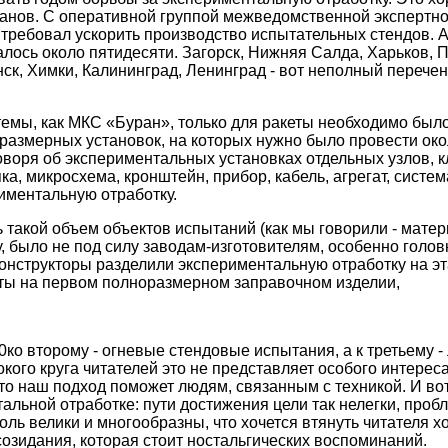
анов. С оперативной группой межведомственной экспертно
 требовал ускорить производство испытательных стендов. А
алось около пятидесяти. Загорск, Нижняя Салда, Харьков, 
ск, Химки, Калининград, Ленинград - вот неполный перечень
темы, как МКС «Буран», только для ракеты необходимо был
размерных установок, на которых нужно было провести око
говоря об экспериментальных установках отдельных узлов, к
ка, микросхема, кронштейн, прибор, кабель, агрегат, систе
риментальную отработку.
 такой объем объектов испытаний (как мы говорили - матер
 было не под силу заводам-изготовителям, особенно голов
онструкторы разделили экспериментальную отработку на эт
оты на первом полноразмерном заправочном изделии,
ко второму - огневые стендовые испытания, а к третьему -
кого круга читателей это не представляет особого интереса
что наш подход поможет людям, связанным с техникой. И вот
тальной отработке: пути достижения цели так нелегки, про
оль велики и многообразны, что хочется втянуть читателя х
созидания, которая стоит ностальгических воспоминаний.