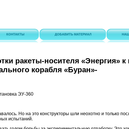
КОНТАКТЫ
ДОБАВИТЬ МАТЕРИАЛ
НАШ
тки ракеты-носителя «Энергия» к
ального корабля «Буран»-
тановка ЭУ-360
валось. Но на это конструкторы шли неохотно и только по
ных испытаний.
звать годом борьбы за экспериментальную отработку. Это х