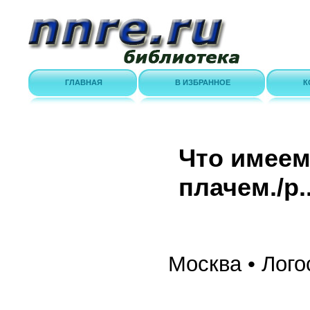
ГЛАВНАЯ
В ИЗБРАННОЕ
К
Что имеем
плачем./p..
Москва • Лого