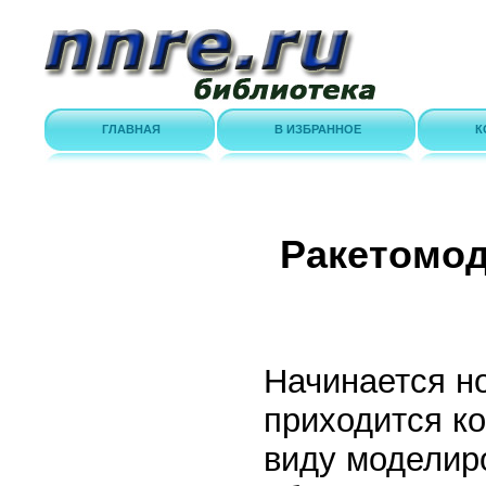
ГЛАВНАЯ
В ИЗБРАННОЕ
К
Ракетомо
Начинается н
приходится ко
виду моделир