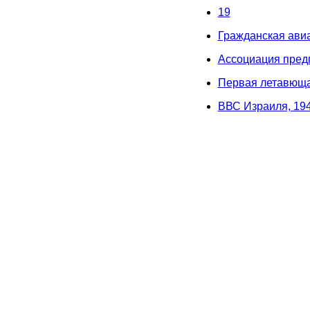
19
Гражданская авиа
Ассоциация пред
Первая летавюща
ВВС Израиля, 19