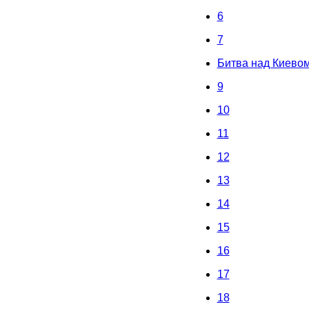
6
7
Битва над Киево
9
10
11
12
13
14
15
16
17
18