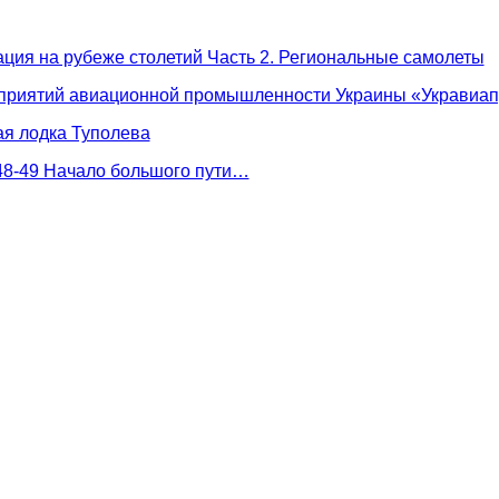
ция на рубеже столетий Часть 2. Региональные самолеты
приятий авиационной промышленности Украины «Укравиа
я лодка Туполева
48-49 Начало большого пути…