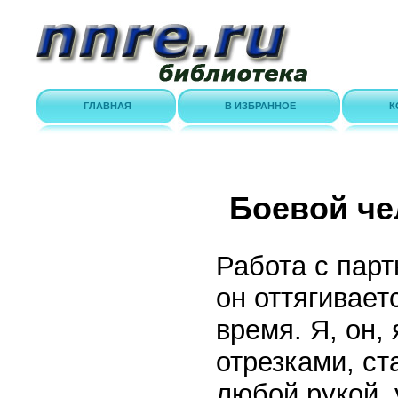
ГЛАВНАЯ
В ИЗБРАННОЕ
К
Боевой че
Работа с парт
он оттягивает
время. Я, он, 
отрезками, ст
любой рукой,