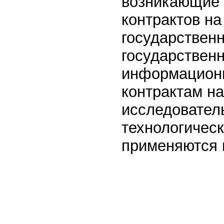
возникающие 
контрактов н
государственн
государствен
информационн
контрактам н
исследователь
технологичес
применяются п