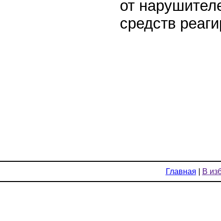
от нарушител
средств реагир
Главная
|
В из