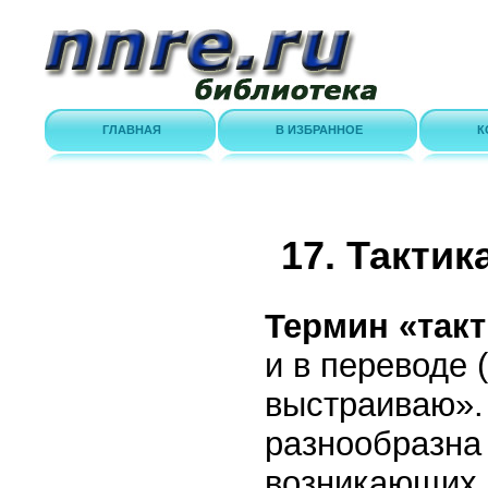
ГЛАВНАЯ
В ИЗБРАННОЕ
К
17. Такти
Термин «так
и в переводе 
выстраиваю»
разнообразна 
возникающих 