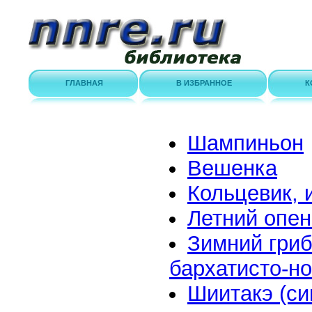
ГЛАВНАЯ
В ИЗБРАННОЕ
К
Шампиньон
Вешенка
Кольцевик, 
Летний опен
Зимний гриб
бархатисто-н
Шиитакэ (си