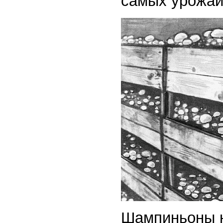
самых урожай
Шампиньоны н