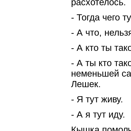
расхотелось.
- Тогда чего 
- А что, нельз
- А кто ты так
- А ты кто та
неменьшей са
Лешек.
- Я тут живу.
- А я тут иду.
Кышка помолч