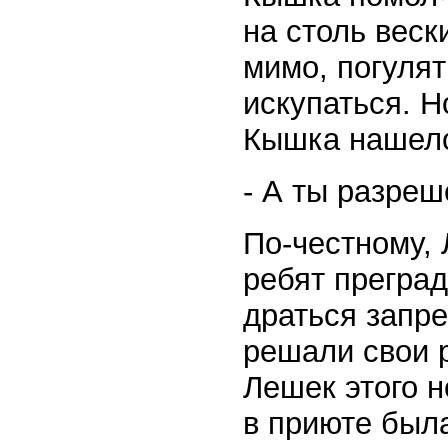
на столь веск
мимо, погулят
искупаться. Н
Кышка нашел
- А ты разреш
По-честному, 
ребят преград
драться запр
решали свои р
Лешек этого н
в приюте был