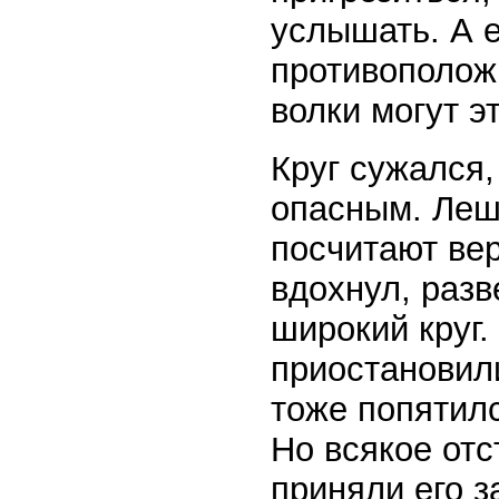
услышать. А 
противополож
волки могут эт
Круг сужался,
опасным. Леше
посчитают ве
вдохнул, раз
широкий круг.
приостановил
тоже попятилс
Но всякое отс
приняли его з