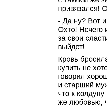
привязался! О
- Да ну? Вот 
Охто! Нечего 
за свои сласт
выйдет!
Кровь бросила
купить не хот
говорил хорош
и старший му
что к колдуну
же любовью, ч