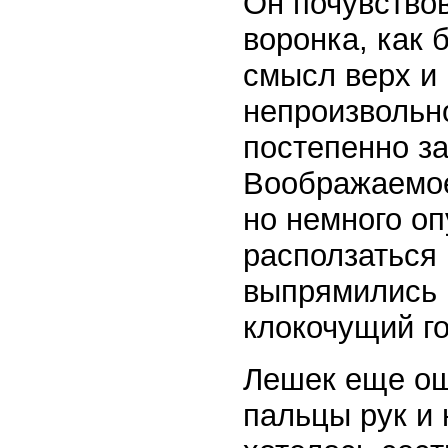
Он почувствов
воронка, как 
смысл верх и 
непроизвольн
постепенно з
Воображаемое
но немного оп
расползаться 
выпрямились и
клокочущий го
Лешек еще ощ
пальцы рук и 