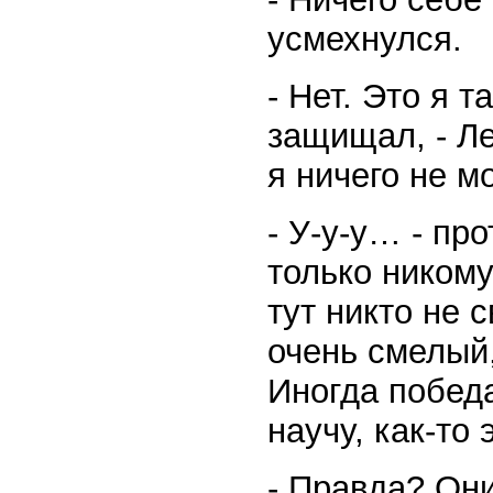
усмехнулся.
- Нет. Это я 
защищал, - Ле
я ничего не мо
- У-у-у… - про
только ником
тут никто не 
очень смелый,
Иногда победа
научу, как-то
- Правда? Они