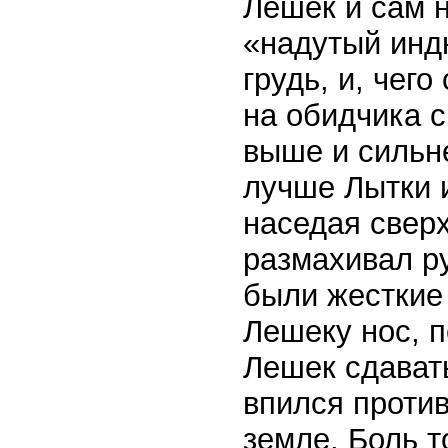
Лешек и сам н
«надутый индю
грудь, и, чего
на обидчика с
выше и сильне
лучше Лытки 
наседая сверх
размахивал р
были жесткие 
Лешеку нос, п
Лешек сдават
впился против
земле. Боль т