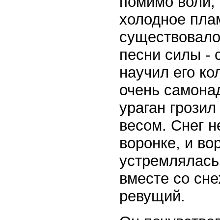
помимо воли, 
холодное плам
существовало 
песни силы - 
научил его ко
очень самонад
ураган грозил
весом. Снег н
воронке, и во
устремлялась 
вместе со сн
ревущий.