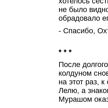
хотелось сест
не было видно
обрадовало ег
- Спасибо, Ох
* * *
После долгого
колдуном снов
на этот раз, 
Лелю, а знак
Мурашом оказ