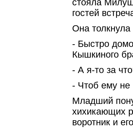
стояла Милуша
гостей встре
Она толкнула
- Быстро домо
Кышкиного бр
- А я-то за ч
- Чтоб ему не
Младший пону
хихикающих р
воротник и ег