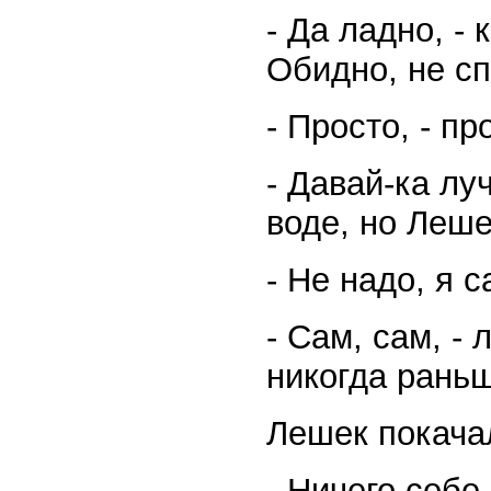
- Да ладно, -
Обидно, не сп
- Просто, - п
- Давай-ка лу
воде, но Леше
- Не надо, я с
- Сам, сам, - 
никогда рань
Лешек покача
- Ничего себе