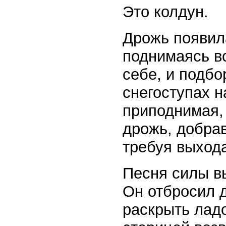
Это колдун.
Дрожь появила
поднимаясь в
себе, и подбо
снегоступах н
приподнимая, 
дрожь, добрав
требуя выход
Песня силы вы
Он отбросил д
раскрыть ладо