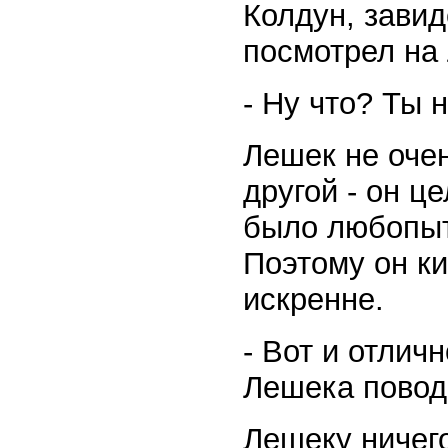
Колдун, завид
посмотрел на
- Ну что? Ты 
Лешек не очен
другой - он ц
было любопыт
Поэтому он ки
искренне.
- Вот и отлич
Лешека повод 
Лешеку ничего