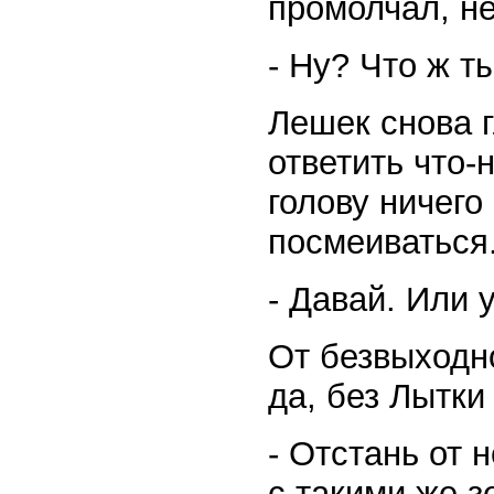
промолчал, не
- Ну? Что ж т
Лешек снова г
ответить что-н
голову ничего
посмеиваться
- Давай. Или 
От безвыходно
да, без Лытки
- Отстань от 
с такими же з