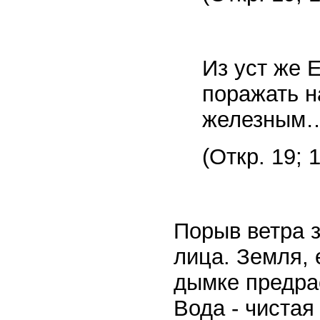
Из уст же 
поражать н
железным
(Откр. 19; 1
Порыв ветра з
лица. Земля, 
дымке предра
Вода - чистая