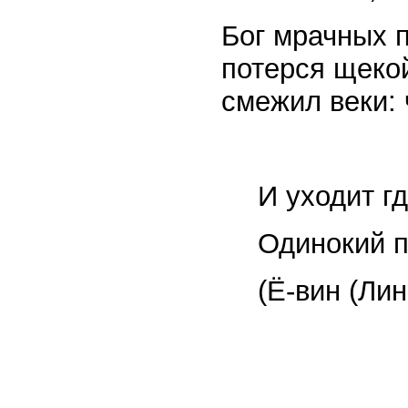
Бог мрачных 
потерся щеко
смежил веки: 
И уходит г
Одинокий п
(Ё-вин (Ли