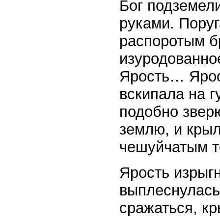
Бог подземел
руками. Поруг
распоротым б
изуродованно
Ярость… Ярос
вскипала на г
подобно зверю
землю, и крыл
чешуйчатым т
Ярость изрыгн
выплеснулась
сражаться, кр