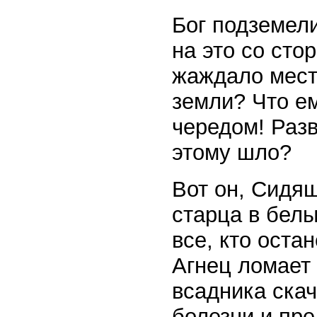
Бог подземели
на это со сто
жаждало мест
земли? Что ем
чередом! Разв
этому шло?
Вот он, Сидящ
старца в белы
все, кто оста
Агнец ломает 
всадника скач
болезни и пре