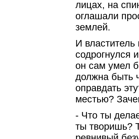
лицах, на спи
оглашали про
землей.
И властитель 
содрогнулся и
он сам умел б
должна быть 
оправдать эт
местью? Заче
- Что ты дела
ты творишь? Т
ревнивый без