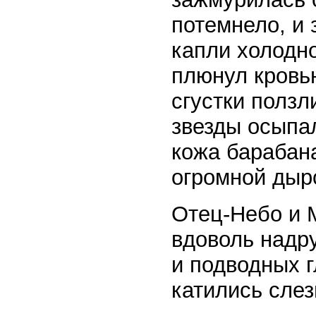
потемнело, и 
капли холодно
плюнул кровь
сгустки ползл
звезды осыпал
кожа барабана
огромной дыр
Отец-Небо и 
вдоволь надр
и подводных г
катились слез