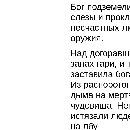
Бог подземел
слезы и прокл
несчастных лю
оружия.
Над догоравш
запах гари, и
заставила бог
Из распоротог
дыма на мерт
чудовища. Нет
истязали люде
на лбу.