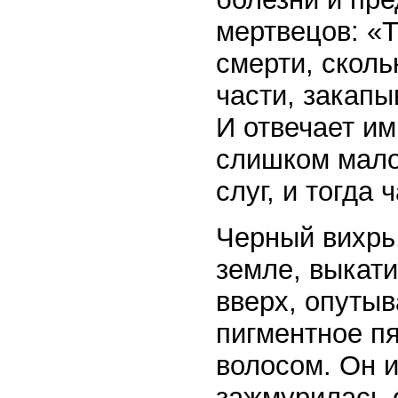
мертвецов: «
смерти, сколь
части, закап
И отвечает им
слишком мало
слуг, и тогда
Черный вихрь
земле, выкати
вверх, опуты
пигментное п
волосом. Он и
зажмурилась 