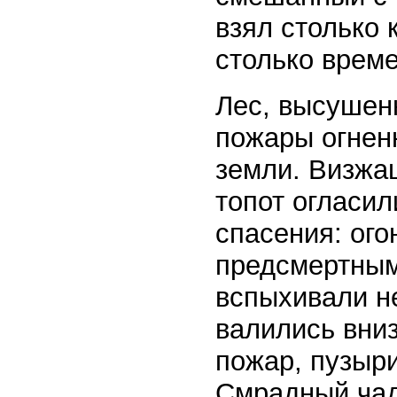
взял столько 
столько врем
Лес, высушен
пожары огнен
земли. Визжащ
топот огласи
спасения: ого
предсмертным
вспыхивали н
валились вни
пожар, пузыри
Смрадный чад 