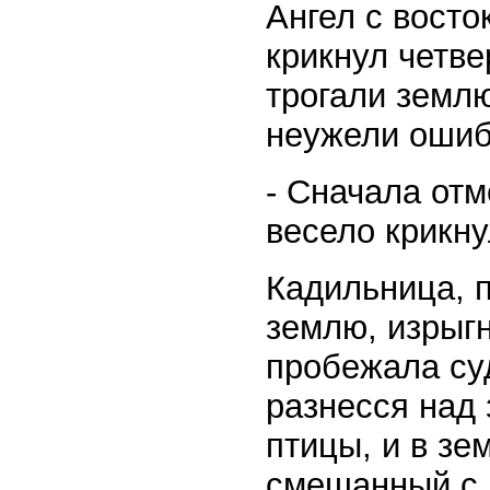
Ангел с восто
крикнул четв
трогали землю
неужели ошиб
- Сначала отм
весело крикну
Кадильница, п
землю, изрыгн
пробежала су
разнесся над 
птицы, и в зе
смешанный с 