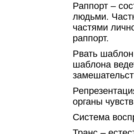
Раппорт – со
людьми. Част
частями лично
раппорт.
Рвать шаблон
шаблона веде
замешательств
Репрезентаци
органы чувств
Система восп
Транс – естес