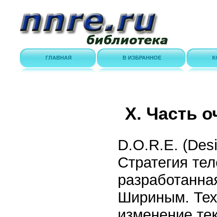
ГЛАВНАЯ
В ИЗБРАННОЕ
К
X. Часть 
D.O.R.E. (Desir
Стратегия те
разработанна
Шириным. Тех
изменение те