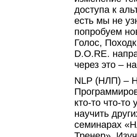
доступа к ал
есть мы не уз
попробуем но
Голос, Походк
D.O.RE. напра
через это – н
NLP (НЛП) – 
Программиров
кто-то что-то
научить друг
семинарах «Н
Тренер». Изу