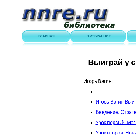
ГЛАВНАЯ
В ИЗБРАННОЕ
Выиграй у с
Игорь Вагин;
...
Игорь Вагин Выиг
Введение. Страте
Урок первый. Маг
Урок второй. Нов