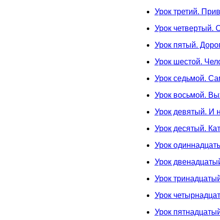
Урок третий. При
Урок четвертый. 
Урок пятый. Доро
Урок шестой. Чел
Урок седьмой. Са
Урок восьмой. Вы
Урок девятый. И 
Урок десятый. Ка
Урок одиннадцат
Урок двенадцатый
Урок тринадцатый
Урок четырнадцат
Урок пятнадцатый