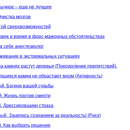
вычное – еще не лучшее
Очистка мозгов
гой сверхвозможностей
овек и время в форс-мажорных обстоятельствах
м себе анестезиолог
живание в экстремальных ситуациях
на камнях растут деревья (Преодоление препятствий).
тящиеся камни не обрастают мхом (Активность)
ый. Богини вашей судьбы
. Жизнь против смерти
. Дрессировщики страха
ый. Зацепись сознанием за реальность! (Риск)
. Как выбрать решение