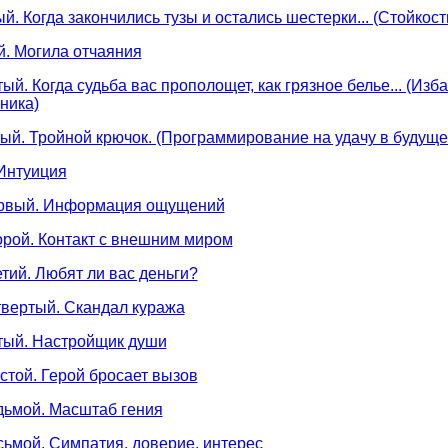
. Когда закончились тузы и остались шестерки... (Стойкост
. Могила отчаяния
й. Когда судьба вас прополощет, как грязное белье... (Изб
ника)
ый. Тройной крючок. (Программирование на удачу в будуще
Интуиция
ервый. Информация ощущений
орой. Контакт с внешним миром
етий. Любят ли вас деньги?
твертый. Скандал куража
тый. Настройщик души
стой. Герой бросает вызов
дьмой. Масштаб гения
сьмой. Симпатия, доверие, интерес