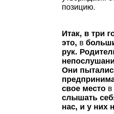
позицию.
Итак, в три 
это,
в
больши
рук. Родите
непослушани
Они пытались
пред
принима
свое место
слышать себя
нас, и у них 