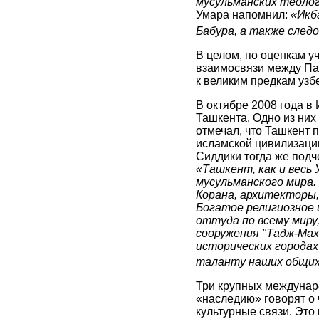
мусульманских теолог
Умара напомнил:
«Икб
Бабура, а также след
В целом, по оценкам у
взаимосвязи между Па
к великим предкам узб
В октябре 2008 года 
Ташкента. Одно из них
отмечал, что Ташкент 
исламской цивилизаци
Сиддики тогда же подч
«Ташкент, как и весь
мусульманского мира.
Корана, архитекторы,
Богатое религиозное 
оттуда по всему миру
сооружения "Тадж-Мах
исторических городах
таланту наших общих
Три крупных междунар
«наследию» говорят о 
культурные связи. Это