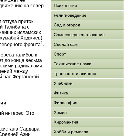
е может не
одвижению на север
Психология
Религиоведение
 оттуда приток
Сад и огород
ей Талибана с
пнейших исламских
Самосовершенствование
Джумабой Ходжиев)
1
Сделай сам
северного фронта
.
Спорт
тереса талибов к
ет до конца весьма
Технические науки
нскими радикалами.
шений между
Транспорт и авиация
й нас Ферганской
Учебники
Физика
Философия
зии
Химия
й интерес. Это
Хиромантия
акистана Сардара
Хобби и ремесла
 Средней Азии