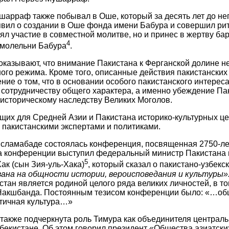
шарраф также побывал в Оше, который за десять лет до не
явил о создании в Оше фонда имени Бабура и совершил ри
ял участие в совместной молитве, но и принес в жертву ба
4
 молельни Бабура
.
казывают, что внимание Пакистана к Ферганской долине н
ного режима. Кроме того, описанные действия пакистанских
ние о том, что в основании особого пакистанского интерес
 сотрудничеству общего характера, а именно убеждение Па
 историческому наследству Великих Моголов.
щих для Средней Азии и Пакистана историко-культурных ц
пакистанскими экспертами и политиками.
Исламабаде состоялась конференция, посвященная 2750-ле
а конференции выступил федеральный министр Пакистана 
5
к (сын Зия-уль-Хака)
, который сказал о пакистано-узбекс
ана на общности истории, вероисповедания и культуры»
истан является родиной целого ряда великих личностей, в т
Накшбанда. Постоянным тезисом конференции было: «…об
нтичная культура…»
акже подчеркнута роль Тимура как объединителя централь
збекистане. Об этом говорил президент «Общества азиатски