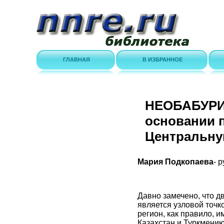
ГЛАВНАЯ
В ИЗБРАННОЕ
НЕОБАБУРИЗ
основании 
Центральн
Мария Подкопаева
- 
Давно замечено, что д
является узловой точк
регион, как правило, 
Казахстан и Туркмению