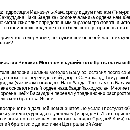
ая адресация Иджаз-уль-Хака сразу к двум именам (Тимура
Бахауддина Накшбанда как родоначальника ордена накшба
акистанских элит определенным образом трактовать и ист
, по их мнению, видение всего большого центральноазиатск
орическое содержание, послужившее основой для этих куль
оений?
настии Великих Моголов и суфийского братства накш
теля империи Великих Моголов Бабу-ра, оставил после себ
да о том, что, переведя свой двор в Самарканд, Тимур якоб
юридом (учеником) молодого Накшбанда. Того самого Бахау
века основал новый орден накшбандийа-ходжаган. Многие 
 ордена шейх Бахауддин перенял у традиционно распростр
ишского братства Ясави.
оспринят и в дальнейшем значительно усилен постулат об
язи учителя (муршида) с учеником (мюридом). И этот принци
го и понятного кочевым тюркским народам Средней Азии) 
ений братства с династиями Центральной Азии.