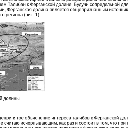
м Талибан к Ферганской долине. Будучи сопредельной для
зии, Ферганская долина является общепризнанным источни
о региона (рис. 1).
ой долины
епринятое объяснение интереса талибов к Ферганской доли
не считаю исчерпывающим, как раз и состоит в том, что при