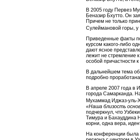
В 2005 году Первез Му
Беназир Бхутто. Он за
Причем не только прин
Сулеймановой горы, у
Приведенные факты по
курсом какого-либо од
дают ясное представле
лежит не стремление к
особой причастности к
В дальнейшем тема об
подробно проработана 
В апреле 2007 года в 
города Самарканда. Н
Мухаммад Иджаз-уль-Ха
«Наша близость основ
подчеркнул, что Узбек
Тимура и Бахауддина 
корни, одна вера, иде
На конференции была т
региона с центром в У