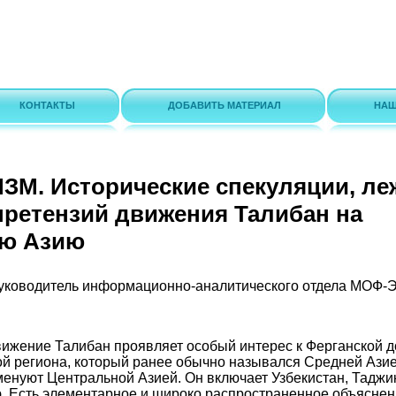
КОНТАКТЫ
ДОБАВИТЬ МАТЕРИАЛ
НАШ
М. Исторические спекуляции, ле
претензий движения Талибан на
ую Азию
руководитель информационно-аналитического отдела МОФ-
вижение Талибан проявляет особый интерес к Ферганской д
ой региона, который ранее обычно назывался Средней Азие
именуют Центральной Азией. Он включает Узбекистан, Таджи
. Есть элементарное и широко распространенное объяснен