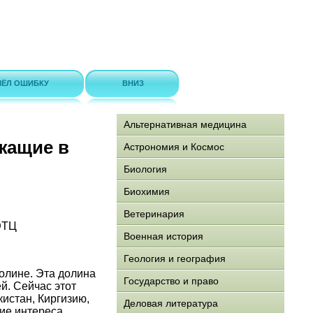
ЁЛ ОШИБКУ
ВНИЗ
Альтернативная медицина
жащие в
Астрономия и Космос
Биология
Биохимия
Ветеринария
ЭТЦ
Военная история
Геология и география
олине. Эта долина
Государство и право
й. Сейчас этот
кистан, Киргизию,
Деловая литература
ие интереса,