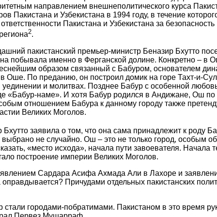
ритетным направлением внешнеполитического курса Пакис
ров Пакистана и Узбекистана в 1994 году, в течение которо
ответственности Пакистана и Узбекистана за безопасность
2
региона
.
гдашний пакистанский премьер-министр Беназир Бхутто посе
она побывала именно в Ферганской долине. Конкретно – в О
 теснейшим образом связанный с Бабуром, основателем дин
в Оше. По преданию, он построил домик на горе Тахт-и-Су
 уединении и молитвах. Позднее Бабур с особенной любов
де «Бабур-наме». И хотя Бабур родился в Андижане, Ош 
особым отношением Бабура к данному городу также претенд
астии Великих Моголов.
Бхутто заявила о том, что она сама принадлежит к роду Б
 выбрано не случайно. Ош – это не только город, особым о
казать, «место исхода», начала пути завоевателя. Начала т
тало построение империи Великих Моголов.
заявлением Сардара Асифа Ахмада Али в Лахоре и заявлен
на оправдывается? Причудами отдельных пакистанских полит
р стали городами-побратимами. Пакистаном в это время ру
нерал Первез Мушарраф.