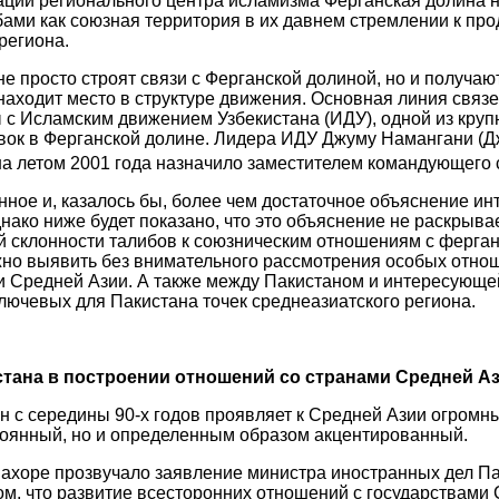
ации регионального центра исламизма Ферганская долина н
ами как союзная территория в их давнем стремлении к пр
региона.
е просто строят связи с Ферганской долиной, но и получают
 находит место в структуре движения. Основная линия связ
ы с Исламским движением Узбекистана (ИДУ), одной из кру
вок в Ферганской долине. Лидера ИДУ Джуму Намангани (
а летом 2001 года назначило заместителем командующего 
нное и, казалось бы, более чем достаточное объяснение ин
нако ниже будет показано, что это объяснение не раскрыва
й склонности талибов к союзническим отношениям с ферга
но выявить без внимательного рассмотрения особых отно
и Средней Азии. А также между Пакистаном и интересующе
ключевых для Пакистана точек среднеазиатского региона.
тана в построении отношений со странами Средней А
с середины 90-х годов проявляет к Средней Азии огромны
тоянный, но и определенным образом акцентированный.
Лахоре прозвучало заявление министра иностранных дел П
м, что развитие всесторонних отношений с государствами