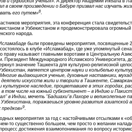
ов и суфийских ученых».
А директор Академии Икбала в Л
ал в своем произведении о Бабуре призвал нас изучать жи
8
овать его путем»
.
частников мероприятия, эта конференция стала свидетельс
кистаном и Узбекистаном и продемонстрировала огромный
екского народа.
в Исламабаде были проведены мероприятия, посвященные 
 состоялось в клубе «Исламабад», где уже упомянутый сен
по праву называют главными воротами в Центральную Азию
и. Президент Международного Исламского Университета, д
еркнул значение Ташкента для культурно-религиозной целос
 Узбекистан, является центром науки и колыбелью культу
 Многие выдающиеся ученые, духовные наставники, мухад
 деятели искусств жили и творили в Ташкенте, Самаркан
и культурное наследие, процветавшее в этих городах, р
, в том числе на южный субконтинент – в Индию и Пакист
ал" в Индии, мечеть "Бадшахи"в Лахоре и великолепные п
 Узбекистана, поражаешься уровню развития азиатской 
9
 предков»
.
одных мероприятия за год с настойчивыми отсылками к «о
чем-то существенно большем, чем просто о желании налад
 процесс достижения взаимопонимания по вопросу историко