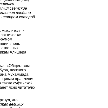
личался
учил светские
 сплотил воедино
, центром которой
, мыслителя и
практическая
орумом
енции вновь
льственных
никам Алишера
нная «Обществом
ура, великого
стана Мухаммада
инципам правления
а также суфийской
танет ясно читателю
кнул, что
ство великих