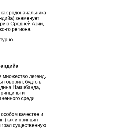
 как родоначальника
ндийа) знаменует
орию Средней Азии,
о-го региона.
турно-
бандийа
я множество легенд.
ы говорил, будто в
ддина Накшбанда,
принципы и
аненного среди
 особом качестве и
п (как и принцип
сыграл существенную