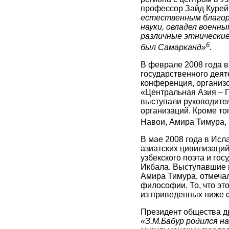
профессор Зайд Куре
естественным благоро
науки, овладел военны
различные этнические
6
был Самарканд»
.
В феврале 2008 года в
государственного деят
конференция, организ
«Центральная Азия – П
выступали руководите
организаций. Кроме т
Навои, Амира Тимура,
В мае 2008 года в Ис
азиатских цивилизаци
узбекского поэта и го
Икбала. Выступавшие 
Амира Тимура, отмечал
философии. То, что эт
из приведенных ниже 
Президент общества др
«З.М.Бабур родился н