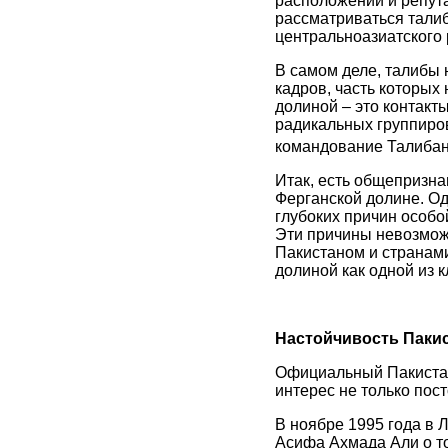
расположении и репут
рассматриваться талиб
центральноазиатского 
В самом деле, талибы н
кадров, часть которых
долиной – это контакт
радикальных группиро
командование Талибан
Итак, есть общепризна
Ферганской долине. Од
глубоких причин особо
Эти причины невозмож
Пакистаном и странам
долиной как одной из 
Настойчивость Пакис
Официальный Пакистан 
интерес не только пос
В ноябре 1995 года в 
Асифа Ахмада Али о то