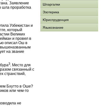
тана. Заявление
Шпаргалки
го шла проработка
Эзотерика
Юриспруденция
тила Узбекистан и
Языкознание
пте, который
астии Великих
лейман и провел в
ью описал Ош в
по вышеназванным
ует на звание
3
абура
. Место для
бразом связанный с
ех странствий,
ием Бхутто в Оше?
иков или чем-то
ководила не