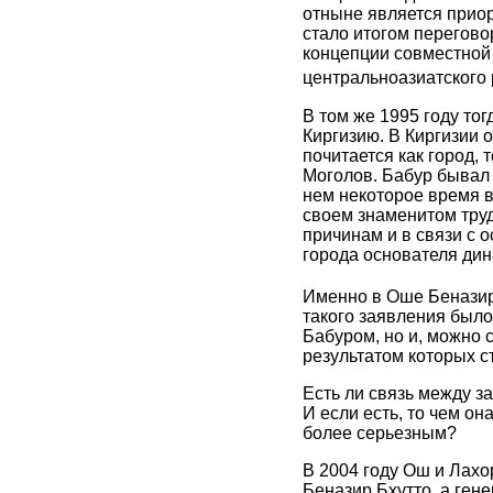
отныне является прио
стало итогом перегово
концепции совместной 
центральноазиатского 
В том же 1995 году то
Киргизию. В Киргизии 
почитается как город,
Моголов. Бабур бывал 
нем некоторое время в
своем знаменитом тру
причинам и в связи с 
города основателя дин
Именно в Оше Беназир 
такого заявления было
Бабуром, но и, можно с
результатом которых с
Есть ли связь между 
И если есть, то чем о
более серьезным?
В 2004 году Ош и Лахо
Беназир Бхутто, а ге