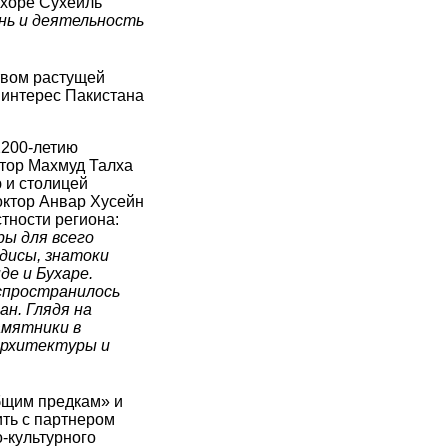
ахоре Сухейль
знь и деятельность
твом растущей
 интерес Пакистана
2200-летию
атор Махмуд Талха
 и столицей
октор Анвар Хусейн
тности региона:
ры для всего
дисы, знатоки
де и Бухаре.
аспространилось
ан. Глядя на
амятники в
архитектуры и
бщим предкам» и
ить с партнером
-культурного