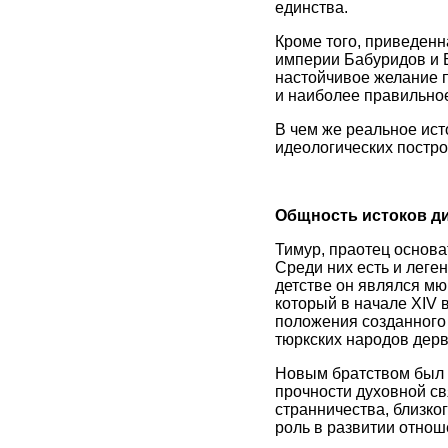
единства.
Кроме того, приведенн
империи Бабуридов и 
настойчивое желание п
и наиболее правильное
В чем же реальное ист
идеологических постр
Общность истоков ди
Тимур, праотец основа
Среди них есть и леген
детстве он являлся м
который в начале XIV 
положения созданного
тюркских народов дерв
Новым братством был в
прочности духовной св
странничества, близко
роль в развитии отнош