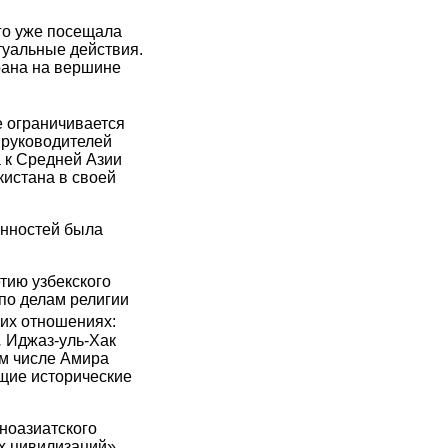
го уже посещала
туальные действия.
рана на вершине
е ограничивается
 руководителей
а к Средней Азии
кистана в своей
енностей была
тию узбекского
по делам религии
ких отношениях:
.
Иджаз-уль-Хак
ом числе Амира
щие исторические
ноазиатского
х цивилизаций»,