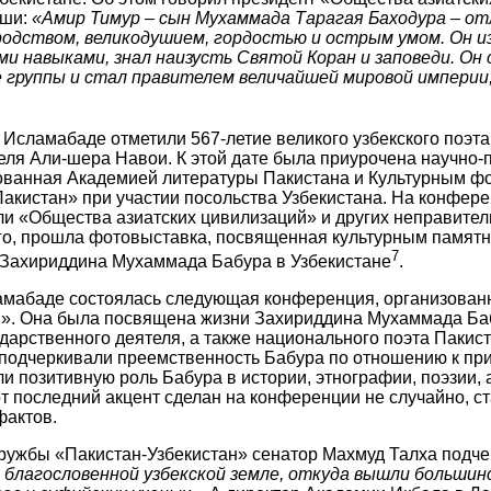
йши:
«Амир Тимур – сын Мухаммада Тарагая Баходура – от
дством, великодушием, гордостью и острым умом. Он из
ми навыками, знал наизусть Святой Коран и заповеди. Он
 группы и стал правителем величайшей мировой империи
 Исламабаде отметили 567-летие великого узбекского поэта
еля Али-шера Навои. К этой дате была приурочена научно-
ованная Академией литературы Пакистана и Культурным ф
акистан» при участии посольства Узбекистана. На конфер
ли «Общества азиатских цивилизаций» и других неправите
ого, прошла фотовыставка, посвященная культурным памят
7
 Захириддина Мухаммада Бабура в Узбекистане
.
ламабаде состоялась следующая конференция, организова
й». Она была посвящена жизни Захириддина Мухаммада Баб
сударственного деятеля, а также национального поэта Паки
подчеркивали преемственность Бабура по отношению к пр
и позитивную роль Бабура в истории, этнографии, поэзии, 
от последний акцент сделан на конференции не случайно, с
фактов.
ужбы «Пакистан-Узбекистан» сенатор Махмуд Талха подчер
а благословенной узбекской земле, откуда вышли большин