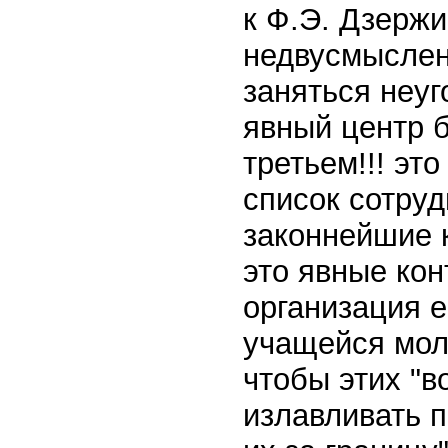
к Ф.Э. Дзержи
недвусмыслен
заняться неуг
явный центр б
третьем!!! эт
список сотруд
законнейшие 
это явные ко
организация е
учащейся мол
чтобы этих "в
излавливать 