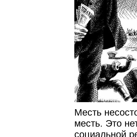
Месть несост
месть. Это не
социальной р