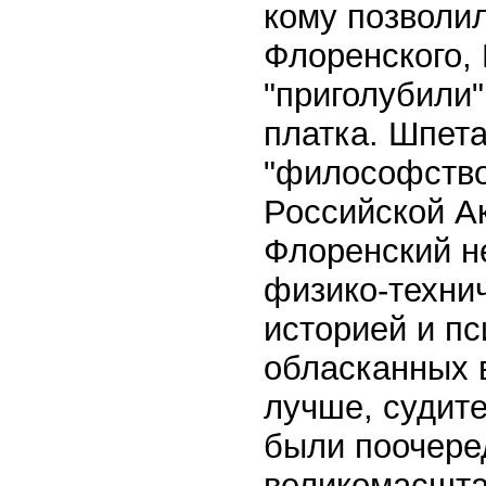
кому позволил
Флоренского, 
"приголубили"
платка. Шпета
"философство
Российской А
Флоренский н
физико-техни
историей и пс
обласканных 
лучше, судите
были поочере
великомасшта