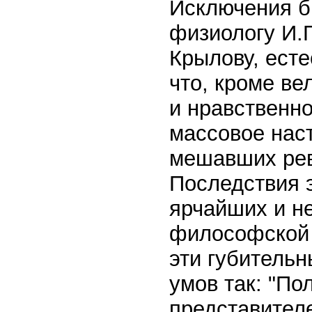
Исключения б
физиологу И.П
Крылову, есте
что, кроме в
и нравственн
массовое нас
мешавших рев
Последствия э
ярчайших и н
философской 
эти губитель
умов так: "По
представителе