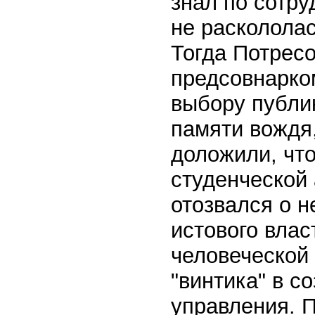
знал по сотру
не расколола
Тогда Потрес
предсовнарком
выбору публик
памяти вождя,
доложили, чт
студенческой
отозвался о н
истового влас
человеческой
"винтика" в с
управления. 