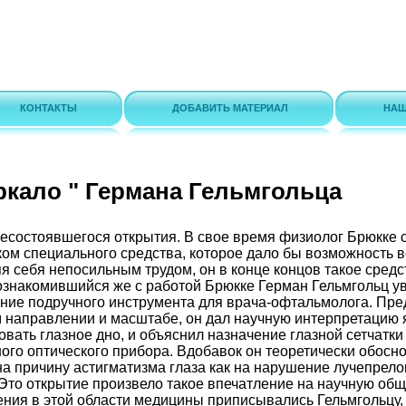
КОНТАКТЫ
ДОБАВИТЬ МАТЕРИАЛ
НАШ
ркало " Германа Гельмгольца
несостоявшегося открытия. В свое время физиолог Брюкке 
ом специального средства, которое дало бы возможность в
яя себя непосильным трудом, он в конце концов такое средс
ознакомившийся же с работой Брюкке Герман Гельмгольц ув
ение подручного инструмента для врача-офтальмолога. Пр
м направлении и масштабе, он дал научную интерпретацию 
ать глазное дно, и объяснил назначение глазной сетчатки 
го оптического прибора. Вдобавок он теоретически обосн
на причину астигматизма глаза как на нарушение лучепрел
 Это открытие произвело такое впечатление на научную общ
ния в этой области медицины приписывались Гельмгольцу, 