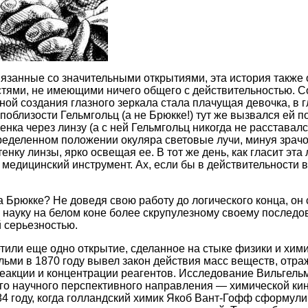
связанные со значительными открытиями, эта история также
тями, не имеющими ничего общего с действительностью. С
ной создания глазного зеркала стала плачущая девочка, в 
поблизости Гельмгольц (а не Брюкке!) тут же вызвался ей п
нка через линзу (а с ней Гельмгольц никогда не расставалс
ределенном положении окуляра световые лучи, минуя зрачо
нку линзы, ярко освещая ее. В тот же день, как гласит эта
медицинский инструмент. Ах, если бы в действительности в
а Брюкке? Не доведя свою работу до логического конца, он 
 науку на белом коне более скрупулезному своему последо
й серьезностью.
тили еще одно открытие, сделанное на стыке физики и хим
ьми в 1870 году вывел закон действия масс веществ, отр
реакции и концентрации реагентов. Исследование Вильгель
о научного перспективного направления — химической кине
84 году, когда голландский химик Якоб Вант-Гофф сформул