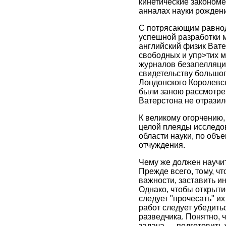
кинетические закономе
анналах науки рождени
С потрясающим равно
успешной разработки м
английский физик Вате
свободных и упр>тих м
журналов безапелляци
свидетельству большо
Лондонского Королевск
были заною рассмотре
Ватерстона не отразило
К великому огорчению,
целой плеяды исследов
области науки, по объ
отчуждения.
Чему же должен научит
Прежде всего, тому, ч
важности, заставить 
Однако, чтобы открыти
следует "прочесать" их
работ следует убедить
разведчика. Понятно, 
задача — подготовить 