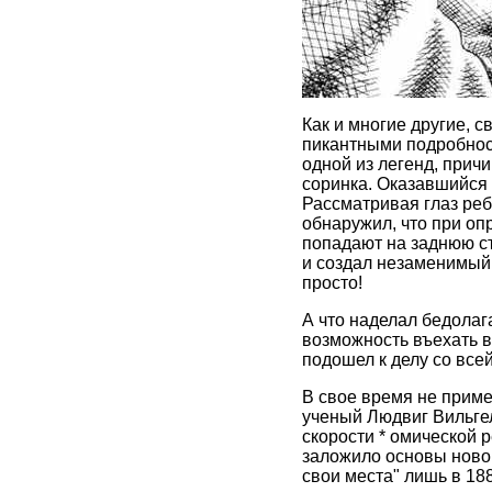
Как и многие другие, 
пикантными подробнос
одной из легенд, причи
соринка. Оказавшийся 
Рассматривая глаз ребе
обнаружил, что при оп
попадают на заднюю сте
и создал незаменимый 
просто!
А что наделал бедолаг
возможность въехать в
подошел к делу со все
В свое время не приме
ученый Людвиг Вильгел
скорости * омической 
заложило основы новог
свои места" лишь в 18