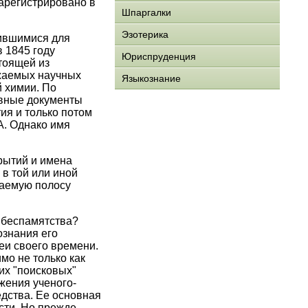
зарегистрировано в
Шпаргалки
Эзотерика
ившимися для
 1845 году
Юриспруденция
тоящей из
ажаемых научных
Языкознание
 химии. По
ивные документы
ия и только потом
А. Однако имя
рытий и имена
в той или иной
ваемую полосу
 беспамятства?
ознания его
еи своего времени.
мо не только как
ких "поисковых"
жения ученого-
едства. Ее основная
сти. Но прежде