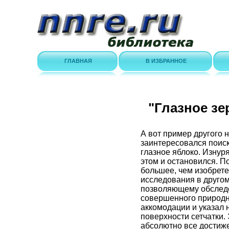
ГЛАВНАЯ
В ИЗБРАННОЕ
"Глазное зе
А вот пример другого 
заинтересовался поиск
глазное яблоко. Изнур
этом и остановился. П
большее, чем изобрет
исследования в друго
позволяющему обследов
совершенного природно
аккомодации и указал 
поверхности сетчатки.
абсолютно все достиже