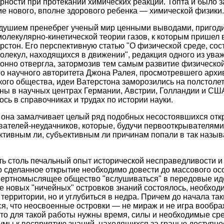
рности при протекании химических реакций. Топта и было 
е нового, вполне здорового ребенка — химической физики.
душием пренебрег ученый мир ценными выводами, пригод
олекулярно-кинетической теории газов, к которым пришел в
рстон. Его перспективную статью "О физической среде, сос
олекул, находящихся в движении", редакция одного из ув
онно отвергла, затормозив тем самым развитие физической
го научного авторитета Джона Ралея, просмотревшего арх
ого общества, идеи Ватерстона заморозились на полстолет
ны в научных центрах Германии, Австрии, Голландии и СШ
сь в справочниках и трудах по истории науки.
 она замалчивает целый ряд подобных несостоявшихся отк
ателей-неудачников, которые, будучи первооткрывателями 
ективным ли, субъективным ли причинам попали в так назы
ь столь печальный опыт исторической несправедливости и
то сделанное открытие необходимо довести до массового ос
инертномыслящее общество "вслушиваться" в передовые ид
е новых "ничейных" островков знаний состоялось, необходи
 территории, но и углубиться в недра. Причем до начала та
ся, что неосвоенные островки — не мираж и не игра вообра
что для такой работы нужны время, силы и необходимые ср
умы к восприятию знаний, находящихся за гранью доступно