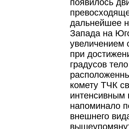
появилось дв
превосходяще
дальнейшее н
Запада на Юг
увеличением 
при достижени
градусов тел
расположенны
комету ТЧК с
интенсивным 
напоминало п
внешнего вид
вышеупомянут