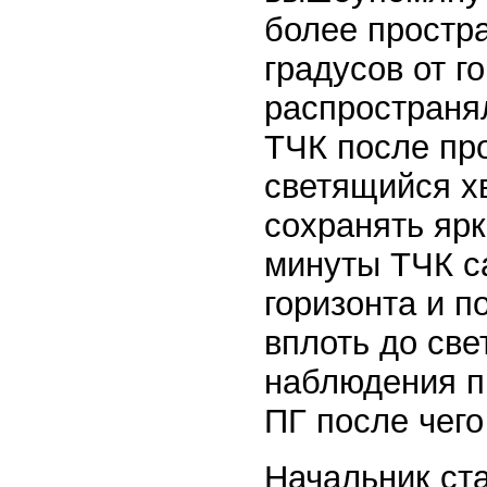
более простр
градусов от г
распространял
ТЧК после пр
светящийся хв
сохранять ярк
минуты ТЧК с
горизонта и п
вплоть до све
наблюдения п
ПГ после чего
Начальник ста