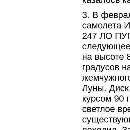
3. В февра
самолета И
247 ЛО ПУГ
следующее 
на высоте 
градусов н
жемчужного
Луны. Диск
курсом 90 
светлое вр
существующ
походил. З