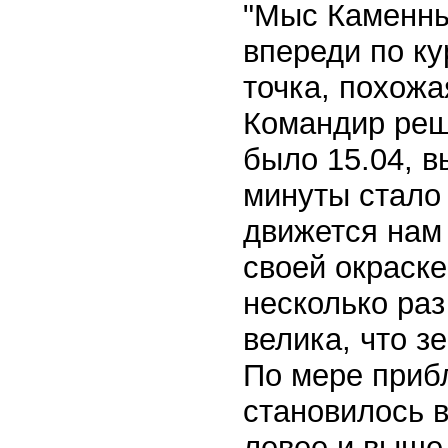
"Мыс Каменны
впереди по к
точка, похож
Командир реши
было 15.04, в
минуты стало 
движется нам 
своей окраске
несколько ра
велика, что з
По мере прибл
становилось в
левее и выше