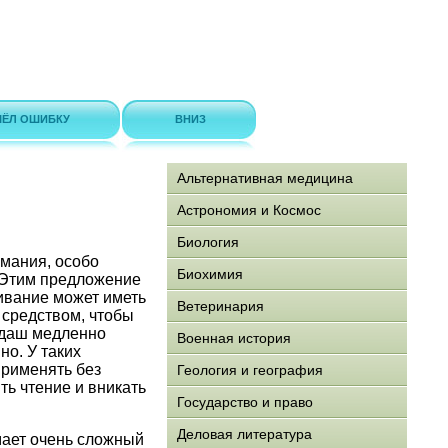
ЁЛ ОШИБКУ
ВНИЗ
Альтернативная медицина
Астрономия и Космос
Биология
мания, особо
Биохимия
. Этим предложение
кивание может иметь
Ветеринария
к средством, чтобы
ндаш медленно
Военная история
но. У таких
применять без
Геология и география
ть чтение и вникать
Государство и право
Деловая литература
мает очень сложный