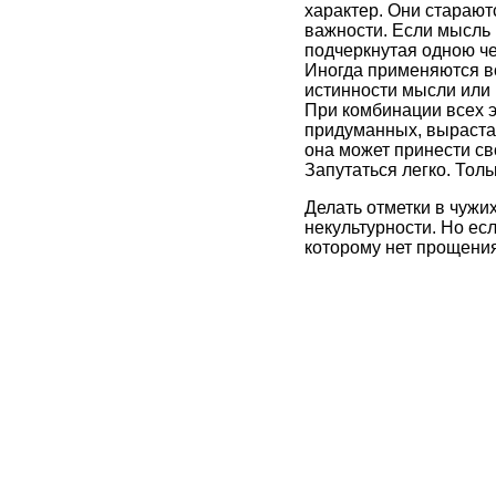
характер. Они старают
важности. Если мысль 
подчеркнутая одною че
Иногда применяются в
истинности мысли или 
При комбинации всех э
придуманных, вырастае
она может принести св
Запутаться легко. Толь
Делать отметки в чужи
некультурности. Но есл
которому нет прощения