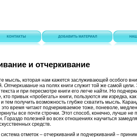
КОНТАКТЫ
ДОБАВИТЬ МАТЕРИАЛ
НАШ
ивание и отчеркивание
ге мысль, которая нам кажется заслуживающей особого вни
й.
Отчеркивание
на полях книги служит той же самой цели
 текста и при пересмотре книги его легче найти. Но подчер
, кто привык «пробегать» книги, пользуются им изредка, ка
 и тем получить возможность глубже схватить мысль. Кара
 в это время читают подчеркиваемое тоже, поневоле, медлен
ркнуты все почти строчки. Этот способ, конечно, лучше не 
. Гораздо полезней во всех отношениях научиться замедля
искусственных средств.
 система отметок – отчеркиваний и подчеркиваний – прини