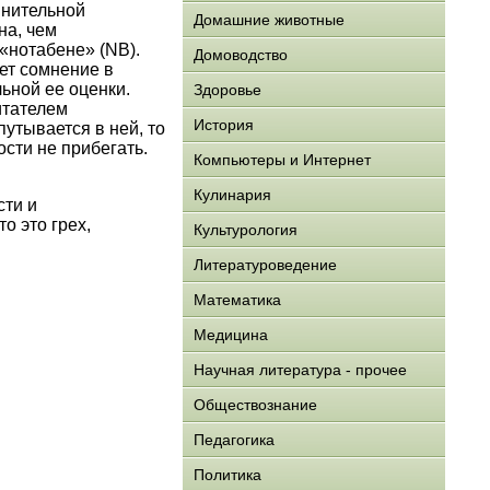
внительной
Домашние животные
на, чем
«нотабене» (NB).
Домоводство
ет сомнение в
ьной ее оценки.
Здоровье
итателем
История
утывается в ней, то
сти не прибегать.
Компьютеры и Интернет
Кулинария
сти и
о это грех,
Культурология
Литературоведение
Математика
Медицина
Научная литература - прочее
Обществознание
Педагогика
Политика