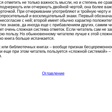
ся отметить не только важность мысли, но и степень ее сра
подчеркнуть или отчеркнуть двойной чертой, она более важ
рточкой. При отчеркивании употребляют и тройную черту и 
опросительный и восклицательный знаки. Первый обознача
несогласие с ней; второй имеет обычно характер положител
тих знаков, да иногда еще с прибавлением других, самим ч
т очень сложная система отметок. Если читатель сам не зап
ою пользу. Но обыкновенному читателю лучше к этой сложно
ко книга больше испачкается.
х или библиотечных книгах – вообще признак бесцеремонно
и еще при этом читатель пользуется «сложной системой» – т
.
Оглавление