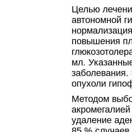
Целью лечени
автономной г
нормализация 
повышения пл
глюкозотолера
мл. Указанны
заболевания.
опухоли гипо
Методом выбо
акромегалией
удаление аде
85 % случаев 