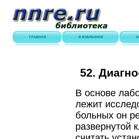
ГЛАВНАЯ
В ИЗБРАННОЕ
К
52. Диагн
В основе лаб
лежит исследо
больных он ре
развернутой 
считать уста