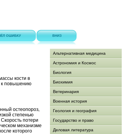
ЁЛ ОШИБКУ
ВНИЗ
Альтернативная медицина
Астрономия и Космос
Биология
массы кости в
Биохимия
м к повышению
Ветеринария
Военная история
нный остеопороз,
Геология и география
изкой степенью
 Скорость потери
Государство и право
ическом механизме
Деловая литература
после которого