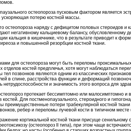
ломов.
опаузального остеопороза пусковым фактором является эст
о ускоряющая потерю костной массы.
го остеопороза наряду с дефицитом половых стероидов и 
дают негативному кальциевому балансу, обусловленному 
ции кальция в кишечнике, что в результате приводит к фо
иреоза и повышенной резорбции костной ткани.
ами для остеопороза могут быть переломы проксимальных 
х отделов костей предплечья, хотя могут наблюдаться пер
 тел позвонков являются одним из классических признаков 
лей в спине, расстройства функции и деформаций позвоно
 нетрудоспособности и значимость этого вопроса для здра
 остеопороз протекает бессимптомно или малосимптомно и 
 костей. Для постменопаузального, стероидного и гипогон
ы преимущественные потери трабекулярной костной ткани и
онков, ребер и переломы лучевой кости в типичном месте (
ажение кортикальной костной ткани присуще сенильному о
реотоксикозу (остеопороз II типа), при этом чаще встречаю
йки бедра; но часты (особенно в старших возрастных группа