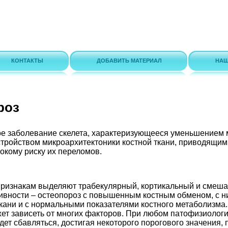
КОНТАКТЫ
ДОБАВИТЬ МАТЕРИАЛ
НАШ
роз
ое заболевание скелета, характеризующееся уменьшением 
стройством микроархитектоники костной ткани, приводящи
сокому риску их переломов.
ризнакам выделяют трабекулярный, кортикальный и смеша
ивности – остеопороз с повышенным костным обменом, с н
кани и с нормальными показателями костного метаболизма.
ет зависеть от многих факторов. При любом патофизиолог
дет сбавляться, достигая некоторого порогового значения, 