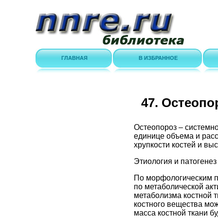
ГЛАВНАЯ
В ИЗБРАННОЕ
47. Остеопо
Остеопороз – системн
единице объема и рас
хрупкости костей и вы
Этиология и патогенез
По морфологическим п
по метаболической акт
метаболизма костной т
костного вещества мож
масса костной ткани бу