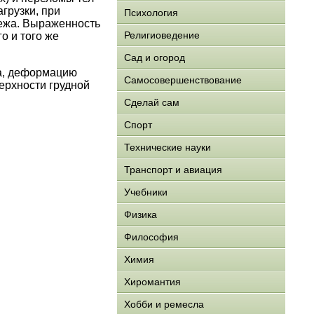
грузки, при
Психология
ежа. Выраженность
Религиоведение
о и того же
Сад и огород
а, деформацию
Самосовершенствование
ерхности грудной
Сделай сам
Спорт
Технические науки
Транспорт и авиация
Учебники
Физика
Философия
Химия
Хиромантия
Хобби и ремесла