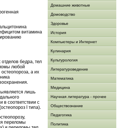
Домашние животные
рогенная
Домоводство
Здоровье
кальцитонина
дефицитом витамина
История
рмированию
Компьютеры и Интернет
Кулинария
Культурология
отделов бедра, тел
еломы любой
Литературоведение
остеопороза, а их
чника
Математика
воохранения.
Медицина
выявляется лишь
Научная литература - прочее
адального
 в соответствии с
Обществознание
остеопороз I типа).
Педагогика
стеопорозу,
тся переломы
Политика
х) и переломы тел