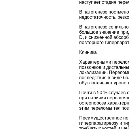
наступает стадия пере
В патогенезе постмен
недостаточность, резк
В патогенезе сенильно
большое значение при
D, и сниженной абсорб
повторного гиперпарат
Клиника
Характерными перелом
позвонков и дистальны
локализации. Переломы
последствия в виде бо
обусловливают уровень
Почти в 50 % случаев
при наличии переломов
остеопороза характерн
этим переломы тел позв
Преимущественное пор
гиперпаратиреозу и ти
трубчатых костей и ше