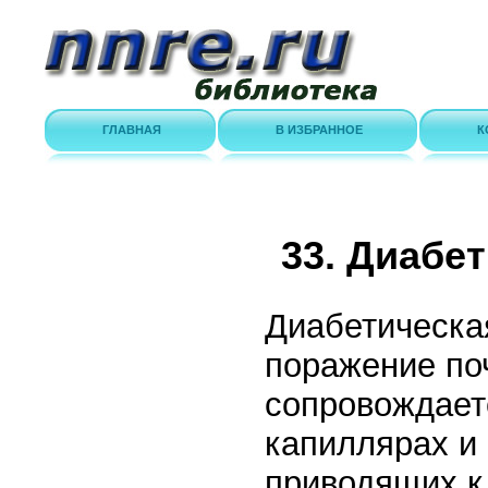
ГЛАВНАЯ
В ИЗБРАННОЕ
К
33. Диабе
Диабетическа
поражение поч
сопровождает
капиллярах и 
приводящих к