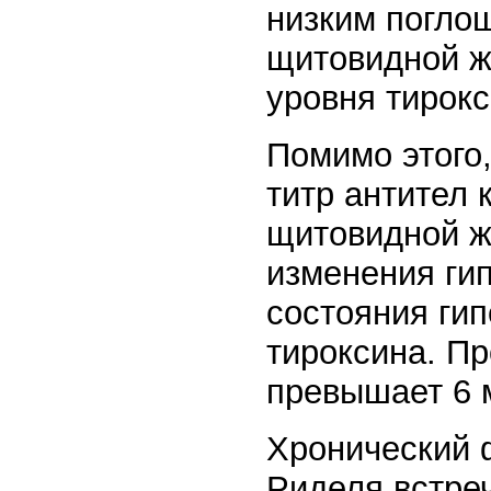
низким погло
щитовидной 
уровня тирокс
Помимо этого,
титр антител 
щитовидной 
изменения гип
состояния ги
тироксина. П
превышает 6 
Хронический 
Риделя встреч