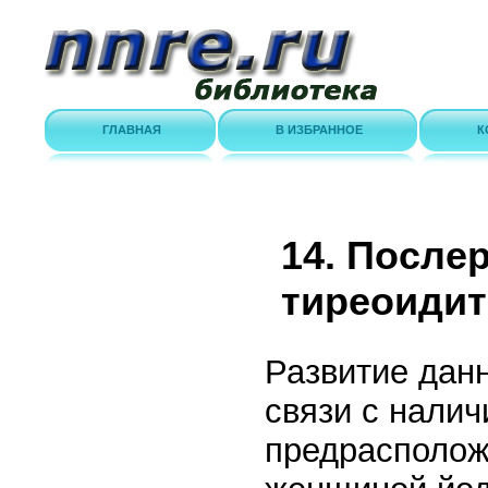
ГЛАВНАЯ
В ИЗБРАННОЕ
К
14. После
тиреоидит
Развитие данн
связи с нали
предрасполож