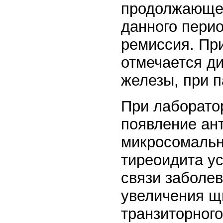
продолжающее
данного пери
ремиссия. Пр
отмечается д
железы, при 
При лаборато
появление ант
микросомальн
тиреоидита у
связи заболе
увеличения щ
транзиторног