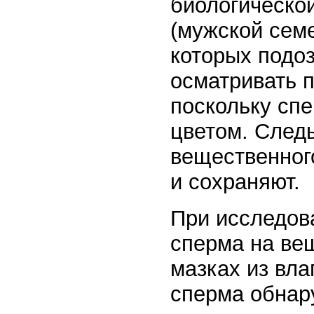
биологическо
(мужской сем
которых подо
осматривать 
поскольку сп
цветом. След
вещественног
и сохраняют.
При исследова
сперма на ве
мазках из вла
сперма обнару