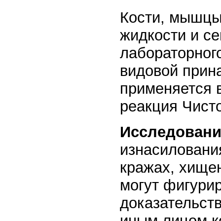
Кости, мышцы,
жидкости и с
лабораторног
видовой прин
применяется 
реакция Чист
Исследовани
изнасиловани
кражах, хищен
могут фигури
доказательст
иным лицом к