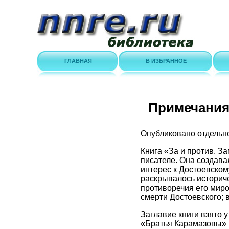
ГЛАВНАЯ
В ИЗБРАННОЕ
Примечани
Опубликовано отдельной
Книга «За и против. З
писателе. Она создава
интерес к Достоевском
раскрывалось историче
противоречия его миро
смерти Достоевского; в
Заглавие книги взято 
«Братья Карамазовы» (