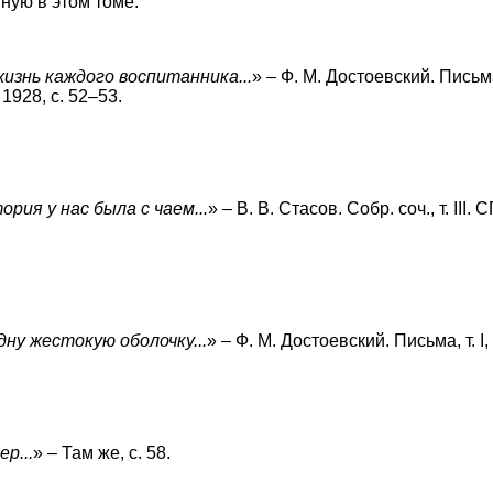
ную в этом томе.
изнь каждого воспитанника...
» – Ф. М. Достоевский. Письма,
 1928, с. 52–53.
ория у нас была с чаем...
» – В. В. Стасов. Собр. соч., т. III. 
одну жестокую оболочку...
» – Ф. М. Достоевский. Письма, т. I, 
р...
» – Там же, с. 58.