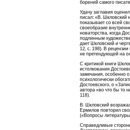
борений самого писате
Удачу заглавия оценил 
писал: «В. Шкловский 
показывает со всей св
своеобразие внутренне
новаторства, когда До
подлинным художестве
дает Шкловский и черт
12, с. 198). В реценз
не претендующей на ох
С критикой книги Шкло
истолкования Достоевс
замечания, особенно о
психологически обогат
Достоевского, о «Запи
автора «во что бы то 
118).
В. Шкловский возражал
Ермилов повторил свои
(«Вопросы литературы»,
Справедливые стороны 