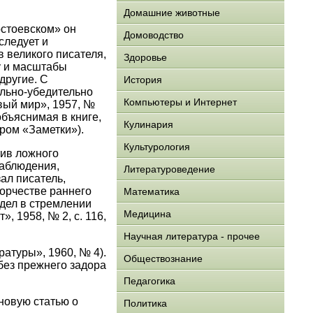
Домашние животные
остоевском» он
Домоводство
следует и
 великого писателя,
Здоровье
у и масштабы
другие. С
История
льно-убедительно
Компьютеры и Интернет
вый мир», 1957, №
объяснимая в книге,
Кулинария
ром «Заметки»).
Культурология
тив ложного
наблюдения,
Литературоведение
ал писатель,
ворчестве раннего
Математика
идел в стремлении
Медицина
, 1958, № 2, с. 116,
Научная литература - прочее
атуры», 1960, № 4).
Обществознание
без прежнего задора
Педагогика
новую статью о
Политика