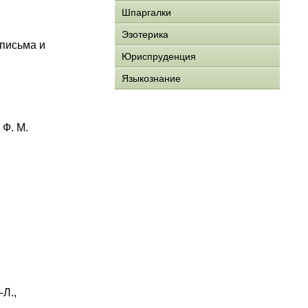
Шпаргалки
Эзотерика
 письма и
Юриспруденция
Языкознание
 Ф. М.
–Л.,