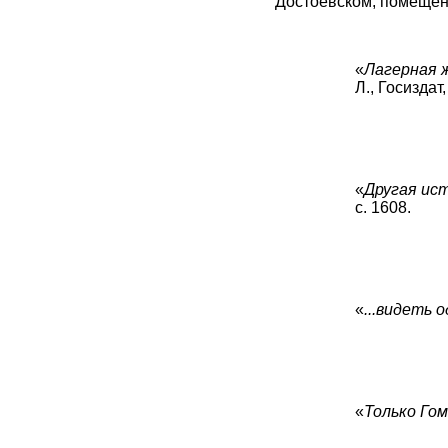
Достоевском, помещен
«
Лагерная ж
Л., Госиздат,
«
Другая ист
с. 1608.
«
...видеть 
«
Только Гоме