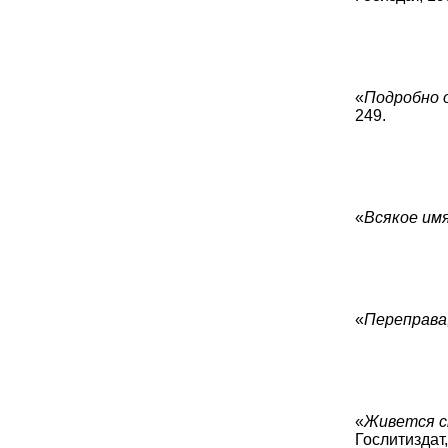
«
Подробно о
249.
«
Всякое имя
«
Переправа,
«
Живется ск
Гослитиздат,