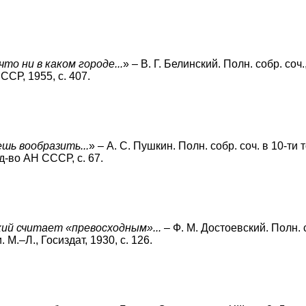
что ни в каком городе...
» – В. Г. Белинский. Полн. собр. соч., т
СР, 1955, с. 407.
шь вообразить...
» – А. С. Пушкин. Полн. собр. соч. в 10-ти т
зд-во АН СССР, с. 67.
кий считает «превосходным»...
– Ф. М. Достоевский. Полн. с
ьи. M.–Л., Госиздат, 1930, с. 126.