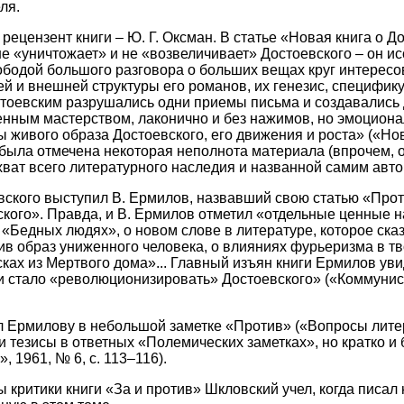
ля.
рецензент книги – Ю. Г. Оксман. В статье «Новая книга о Д
не «уничтожает» и не «возвеличивает» Достоевского – он ис
ободой большого разговора о больших вещах круг интересов
й и внешней структуры его романов, их генезис, специфик
стоевским разрушались одни приемы письма и создавались 
нным мастерством, лаконично и без нажимов, но эмоциона
ы живого образа Достоевского, его движения и роста» («Но
ии была отмечена некоторая неполнота материала (впрочем, 
ват всего литературного наследия и названной самим авто
вского выступил В. Ермилов, назвавший свою статью «Про
кого». Правда, и В. Ермилов отметил «отдельные ценные 
 «Бедных людях», о новом слове в литературе, которое сказ
ив образ униженного человека, о влияниях фурьеризма в т
сках из Мертвого дома»... Главный изъян книги Ермилов ув
ни стало «революционизировать» Достоевского» («Коммунист»
 Ермилову в небольшой заметке «Против» («Вопросы литер
 тезисы в ответных «Полемических заметках», но кратко и 
 1961, № 6, с. 113–116).
критики книги «За и против» Шкловский учел, когда писал 