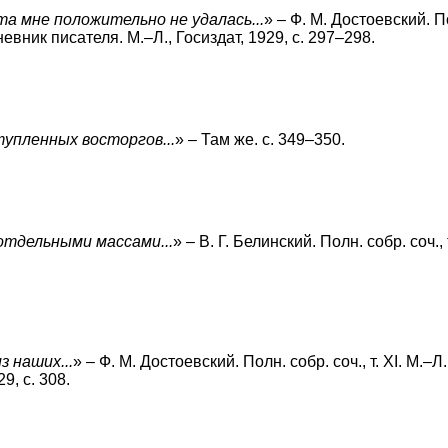
а мне положительно не удалась...
» – Ф. М. Достоевский. П
 Дневник писателя. M.–Л., Госиздат, 1929, с. 297–298.
упленных восторгов...
» – Там же. с. 349–350.
отдельными массами...
» – В. Г. Белинский. Полн. собр. соч., т.
з наших...
» – Ф. М. Достоевский. Полн. собр. соч., т. XI. M.–Л.
9, с. 308.