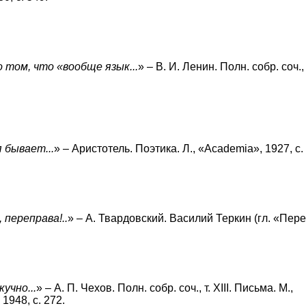
 том, что «вообще язык...
» – В. И. Ленин. Полн. собр. соч., т
 бывает...
» – Аристотель. Поэтика. Л., «Academia», 1927, с. 
 переправа!..
» – А. Твардовский. Василий Теркин (гл. «Пер
учно...
» – А. П. Чехов. Полн. собр. соч., т. XIII. Письма. М.,
 1948, с. 272.