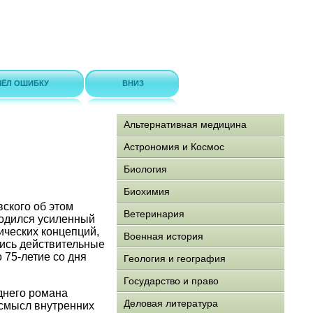
ЁЛ ОШИБКУ
ВНИЗ
Альтернативная медицина
Астрономия и Космос
Биология
Биохимия
вского об этом
Ветеринария
родился усиленный
ических концепций,
Военная история
лись действительные
 75-летие со дня
Геология и география
Государство и право
еднего романа
Деловая литература
 смысл внутренних