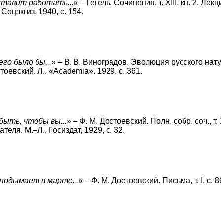
ставит работать...
» – Гегель. Сочинения, т. XIII, кн. 2, Лекц
 Соцэкгиз, 1940, с. 154.
его было бы...
» – В. В. Виноградов. Эволюция русского нат
тоевский. Л., «Academia», 1929, с. 361.
ыть, чтобы вы...
» – Ф. М. Достоевский. Полн. собр. соч., т. X
теля. M.–Л., Госиздат, 1929, с. 32.
подымает в марте...
» – Ф. М. Достоевский. Письма, т. I, с. 8