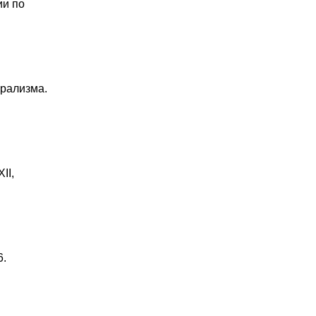
ии по
урализма.
II,
6.