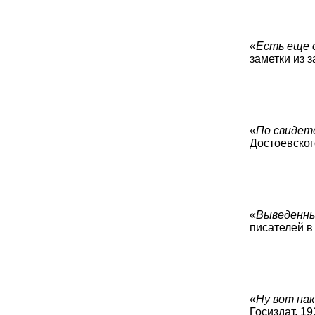
«
Есть еще о
заметки из з
«
По свидете
Достоевского
«
Выведенный
писателей в 
«
Ну вот нак
Госиздат, 193