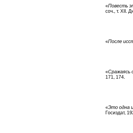
«
Повесть эт
соч., т. XII.
«
После исст
«
Сражаясь 
171, 174.
«
Это одна и
Госиздат, 192