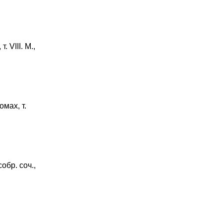
. VIII. М.,
омах, т.
обр. соч.,