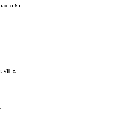
олн. собр.
 VIII, с.
,