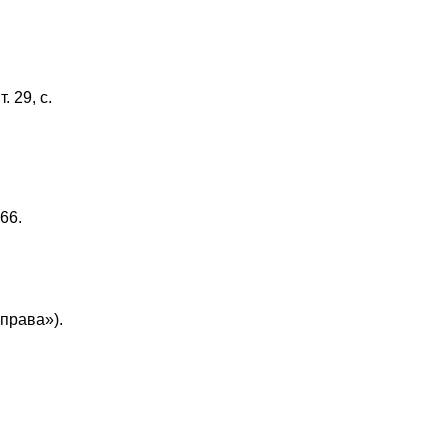
. 29, с.
66.
еправа»).