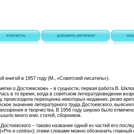
КОНТАКТЫ
ДОБАВИТЬ МАТЕРИАЛ
НАШ
я
 книгой в 1957 году (М., «Советский писатель»).
аметки о Достоевском» – в сущности, первая работа В. Шкло
лась в то время, когда в советском литературоведении воз
у, происходила переоценка некоторых недавних, резко крит
ское значение литературного труда Достоевского, выясня
воззрения и творчества. В 1956 году широко было отмечено
ышло много книг, статей, сборников.
у Достоевского – таково название одной из частей его посл
«Pro и contra»); этими словами можно обозначить главный