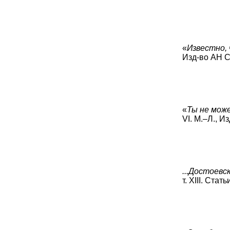
«
Известно, 
Изд-во АН СС
«
Ты не може
VI. M.–Л., И
...Достоевс
т. XIII. Стат