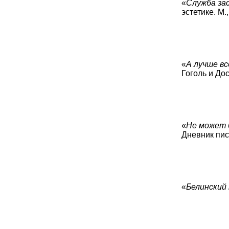
«
Служба за
эстетике. М.,
«
А лучше вс
Гоголь и Дос
«
Не может б
Дневник писа
«
Белинский 