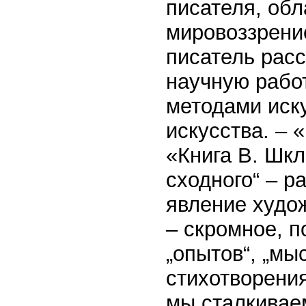
писателя, об
мировоззрение
писатель рас
научную работ
методами иску
искусства. – 
«Книга В. Шкл
сходного“ – р
явление худож
– скромное, п
„опытов“, „мы
стихотворения
мы сталкиваем