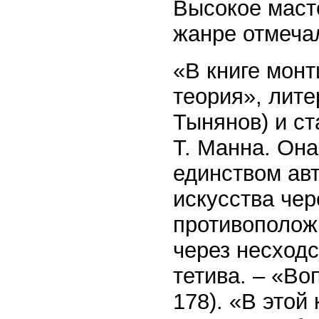
Высокое маст
жанре отмеча
«В книге мон
теория», лите
Тынянов) и ст
Т. Манна. Она
единством ав
искусства чер
противоположн
через несходс
тетива. – «Во
178). «В этой