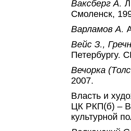
Ваксберг А.
Ли
Смоленск, 199
Варламов А.
А
Вейс З., Греч
Петербургу. С
Вечорка (Толс
2007.
Власть и худ
ЦК РКП(б) – 
культурной пол