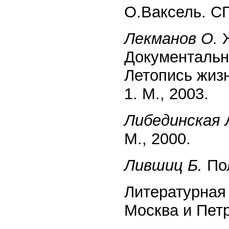
О.Ваксель. СП
Лекманов О.
Ж
Документально
Летопись жизн
1. М., 2003.
Либединская 
М., 2000.
Лившиц Б.
Пол
Литературная ж
Москва и Петро