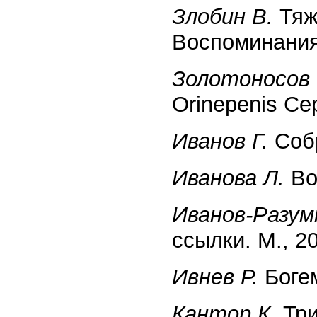
Злобин В.
Тяж
Воспоминания.
Золотоносов 
Orinepenis Се
Иванов Г.
Собр
Иванова Л.
Во
Иванов-Разум
ссылки. М., 2
Ивнев Р.
Богем
Кантор К.
Три