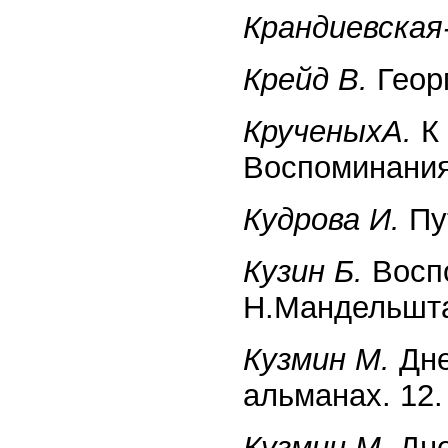
Крандиевская
Крейд В.
Георг
КрученыхА.
К 
Воспоминания 
Кудрова И.
Пут
Кузин Б.
Воспо
Н.Мандельшта
Кузмин М.
Дне
альманах. 12.
Кузмин М.
Дне