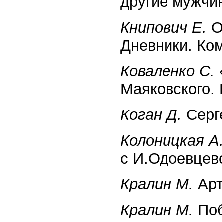
другие мужчин
Книпович Е.
О
Дневники. Ком
Коваленко С.
Маяковского. 
Коган Д.
Серге
Колоницкая А
с И.Одоевцево
Кралин М.
Арт
Кралин М.
Поб