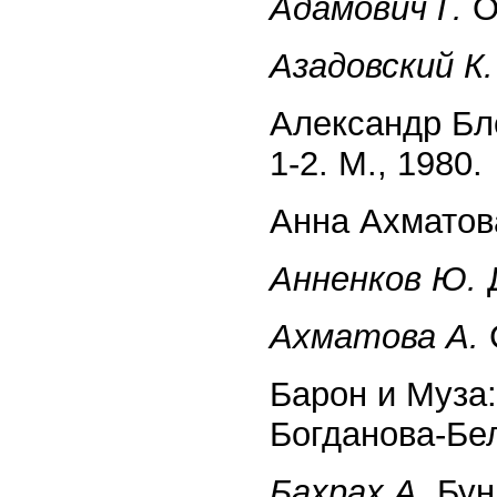
Адамович Г.
О
Азадовский К.
Александр Бл
1-2. М., 1980.
Анна Ахматова
Анненков Ю.
Д
Ахматова А.
С
Барон и Муза
Богданова-Бел
Бахрах А.
Буни