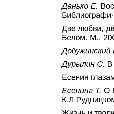
Данько Е.
Вос
Библиографиче
Две любви, д
Белом. М., 20
Добужинский 
Дурылин С.
В 
Есенин глазам
Есенина Т.
О 
К.Л.Рудницком
Жизнь и твор