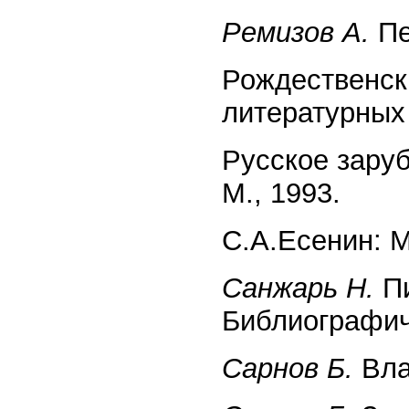
Ремизов А.
Пе
Рождественск
литературных 
Русское заруб
М., 1993.
С.А.Есенин: М
Санжарь Н.
Пи
Библиографиче
Сарнов Б.
Вла