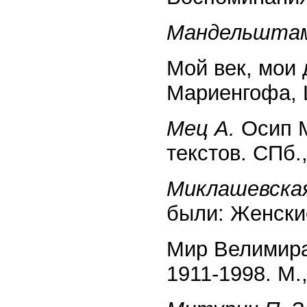
Мандельштам
Мой век, мои 
Мариенгофа, 
Мец А.
Осип М
текстов. СПб.,
Миклашевская
были: Женские
Мир Велимира
1911-1998. М.,