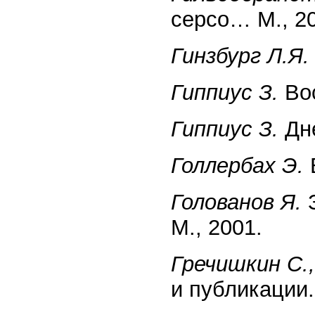
серсо… М., 2
Гинзбург Л.Я.
Гиппиус З.
Вос
Гиппиус З.
Дне
Голлербах Э.
В
Голованов Я.
З
М., 2001.
Гречишкин С.,
и публикации.