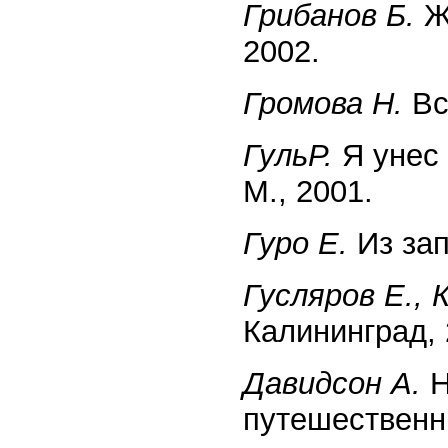
Грибанов Б.
Ж
2002.
Громова Н.
Все
ГульР.
Я унес 
М., 2001.
Гуро Е.
Из зап
Гусляров Е., 
Калининград, 
Давидсон А.
Н
путешественни