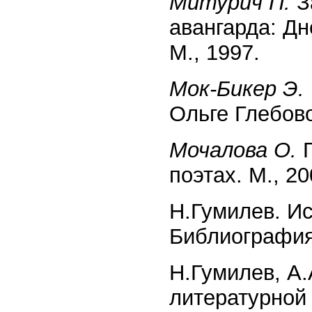
Митурич П.
З
авангарда: Дн
М., 1997.
Мок-Бикер Э.
Ольге Глебово
Мочалова О.
Г
поэтах. М., 20
Н.Гумилев. И
Библиография
Н.Гумилев, А
литературной 