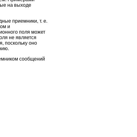
ные на выходе
ные приемники, т. е.
ком и
ионного поля может
оля не является
, поскольку оно
нию.
иемником сообщений