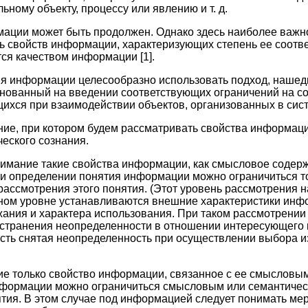
ному объекту, процессу или явлению и т. д.
мации может быть продолжен. Однако здесь наиболее важн
ь свойств информации, характеризующих степень ее соотв
ся качеством информации [1].
я информации целесообразно использовать подход, наше
нованный на введении соответствующих ограничений на со
хся при взаимодействии объектов, организованных в сист
ие, при котором будем рассматривать свойства информац
ческого сознания.
нимание такие свойства информации, как смысловое содерж
о при определении понятия информации можно ограничиться 
рассмотрения этого понятия. (Этот уровень рассмотрения 
нном уровне устанавливаются внешние характеристики ин
жания и характера использования. При таком рассмотрени
устранения неопределенности в отношении интересующего н
сть снятая неопределенность при осуществлении выбора и
ие только свойство информации, связанное с ее смысловы
нформации можно ограничиться смысловым или семантиче
ятия. В этом случае под информацией следует понимать ме