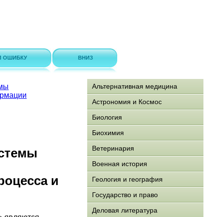
Л ОШИБКУ
ВНИЗ
емы
Альтернативная медицина
ормации
Астрономия и Космос
Биология
Биохимия
Ветеринария
стемы
Военная история
роцесса и
Геология и география
Государство и право
Деловая литература