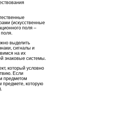
ществования
стественные
рами (искусственные
ационного поля –
 поля.
ожно выделить
наки, сигналы и
вимся на их
ей знаковые системы.
кт, который условно
твию. Если
им предметом
м предмете, которую
.