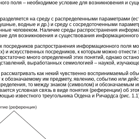
ого поля – необходимое условие для возникновения и су
разделяется на среду с распределенными параметрами (е
ушные, водные и др.) и среду с сосредоточенными парамет
анные человеком. Наличие среды распространения информ
вие для возникновения и существования информационного
х посредников распространения информационного поля м
) и искусственных посредников, к которым можно отнести з
достаточно много определений этих понятий, однако остано
едставлений, выработанных семиологией – наукой, изучающ
 рассматривать как некий чувственно воспринимаемый объе
т к обозначаемому им предмету, явлению, событию или дейс
пределения, то между знаком (символом) и обозначаемым 
ается условная связь в виде понятия (референции) об это
ощью известного треугольника Огдена и Ричардса (рис. 1.1)