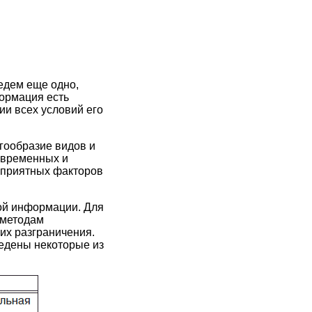
едем еще одно,
ормация есть
и всех условий его
гообразие видов и
, временных и
гоприятных факторов
ой информации. Для
 методам
их разграничения.
ведены некоторые из