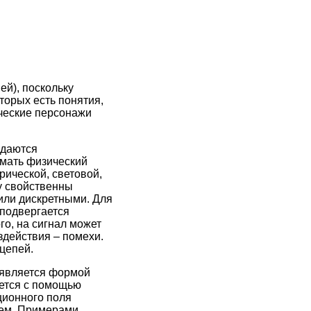
ей), поскольку
торых есть понятия,
ические персонажи
едаются
имать физический
рической, световой,
су свойственны
 или дискретными. Для
 подвергается
го, на сигнал может
здействия – помехи.
 цепей.
 является формой
ается с помощью
ционного поля
тем. Примерами