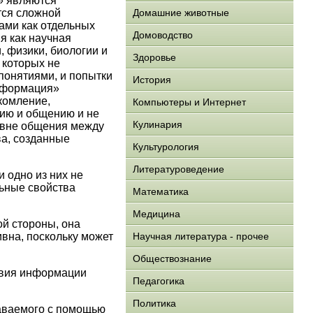
» являются
тся сложной
Домашние животные
ами как отдельных
Домоводство
я как научная
 физики, биологии и
Здоровье
 которых не
понятиями, и попытки
История
информация»
комление,
Компьютеры и Интернет
нию и общению и не
Кулинария
ровне общения между
ва, созданные
Культурология
Литературоведение
 одно из них не
льные свойства
Математика
Медицина
ой стороны, она
ивна, поскольку может
Научная литература - прочее
Обществознание
ствия информации
Педагогика
Политика
даваемого с помощью