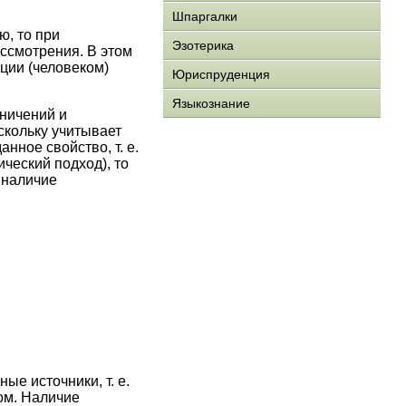
Шпаргалки
ю, то при
Эзотерика
ссмотрения. В этом
ции (человеком)
Юриспруденция
Языкознание
ничений и
скольку учитывает
ное свойство, т. е.
ческий подход), то
 наличие
е источники, т. е.
ом. Наличие