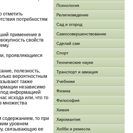
Психология
о отметить
Религиоведение
етствия потребностям
Сад и огород
Самосовершенствование
дший применение в
вокупность свойств
Сделай сам
ему.
Спорт
ии, проявляющиеся
Технические науки
ание, полезность,
Транспорт и авиация
только вероятностным
называют также
Учебники
формации независимо
Физика
и под информацией
ас исхода или, что то
Философия
з множества
Химия
м содержанием, то при
Хиромантия
ским уровнем
ру, связывающую ее
Хобби и ремесла