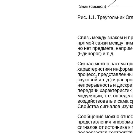
Рис. 1.1. Треугольник О
Связь между знаком и пр
прямой связи между ними
но нет предмета, напри
(Единорог) и т. д.
Сигнал можно рассматри
характеристики информа
процесс, представленный
звуковой и т. д.) и рас
непрерывность и дискрет
передачи характеристик
модуляции, т. е. опреде
воздействовать и сама с
Свойства сигналов изуча
Сообщение можно отнест
представления информац
сигналов от источника 
подвергается соответст