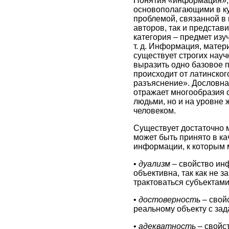
Понятия «информация»,
основополагающими в ку
проблемой, связанной в
авторов, так и предста
категория – предмет из
т. д. Информация, матер
существует строгих нау
выразить одно базовое 
происходит от латинско
разъяснение». Дословная
отражает многообразия 
людьми, но и на уровне 
человеком.
Существует достаточно 
может быть принято в ка
информации, к которым 
•
дуализм –
свойство инф
объективна, так как не з
трактоваться субъектами
•
достоверность –
свой
реальному объекту с зад
•
адекватность –
свойс