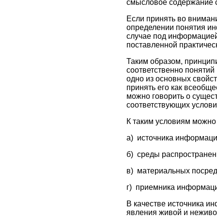
смысловое содержание с
Если принять во внимани
определении понятия ин
случае под информацией
поставленной практическ
Таким образом, принцип
соответственно понятий
одно из основных свойст
принять его как всеобще
можно говорить о сущес
соответствующих услови
К таким условиям можно 
а) источника информаци
б) среды распространен
в) материальных посред
г) приемника информаци
В качестве источника ин
явления живой и неживо