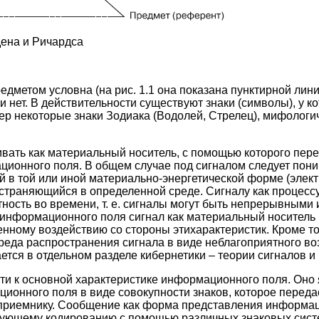
гдена и Ричардса
едметом условна (на рис. 1.1 она показана пунктирной лини
 нет. В действительности существуют знаки (символы), у ко
мер некоторые знаки Зодиака (Водолей, Стрелец), мифолог
вать как материальный носитель, с помощью которого пер
ционного поля. В общем случае под сигналом следует пон
 в той или иной материально-энергетической форме (элект
пространяющийся в определенной среде. Сигналу как процес
ность во времени, т. е. сигналы могут быть непрерывными
 информационного поля сигнал как материальный носитель
ленному воздействию со стороны этихарактеристик. Кроме то
реда распространения сигнала в виде неблагоприятного во
ется в отдельном разделе кибернетики – теории сигналов и
и к основной характеристике информационного поля. Оно
ионного поля в виде совокупности знаков, которое перед
к приемнику. Сообщение как форма представления информа
вующему кодированию с помощью различных знаковых сис