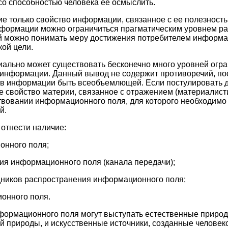
о способностью человека ее осмыслить.
е только свойство информации, связанное с ее полезность
формации можно ограничиться прагматическим уровнем ра
 можно понимать меру достижения потребителем информа
ой цели.
иально может существовать бесконечно много уровней огра
 информации. Данный вывод не содержит противоречий, по
в информации быть всеобъемлющей. Если постулировать дан
е свойство материи, связанное с отражением (материалисти
твовании информационного поля, для которого необходимо
й.
отнести наличие:
онного поля;
ия информационного поля (канала передачи);
ников распространения информационного поля;
онного поля.
формационного поля могут выступать естественные природны
й природы, и искусственные источники, созданные человек