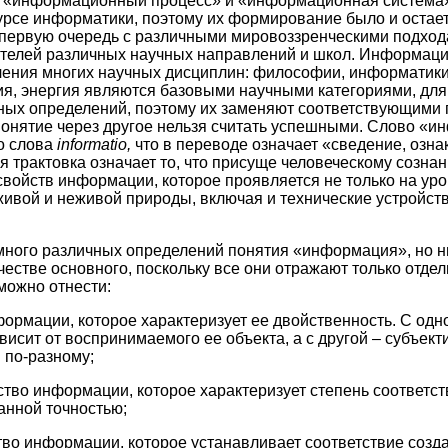
 «информационный процесс» и «информационная система
рсе информатики, поэтому их формирование было и остае
 первую очередь с различными мировоззренческими подход
вителей различных научных направлений и школ. Информаци
учения многих научных дисциплин: философии, информатики,
ия, энергия являются базовыми научными категориями, для
чных определений, поэтому их заменяют соответствующими 
понятие через другое нельзя считать успешными. Слово «
го слова
informatio,
что в переводе означает «сведение, озна
 трактовка означает то, что присуще человеческому созна
свойств информации, которое проявляется не только на у
живой и неживой природы, включая и технические устройст
много различных определений понятия «информация», но ни
честве основного, поскольку все они отражают только отде
можно отнести:
ормации, которое характеризует ее двойственность. С одн
ависит от воспринимаемого ее объекта, а с другой – субъект
 по-разному;
ство информации, которое характеризует степень соответ
анной точностью;
тво информации, которое устанавливает соответствие соз