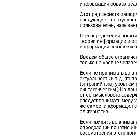
информации образа реаль
Этот ряд свойств инфор
следующее: совокупност
пользователей, называет
При определении поняти
теории информации и ос
информации, проявляющи
Введем общее ограничен
только на уровне челове
Если не принимать во в
актуальность и т. д., т
(энтропийным) уровнем 
синтаксическим.) На да
от ее смыслового содер
следует понимать меру 
же самое, информация е
альтернатив.
Если принять во вниман
определении понятия и
рассмотрения этого пон