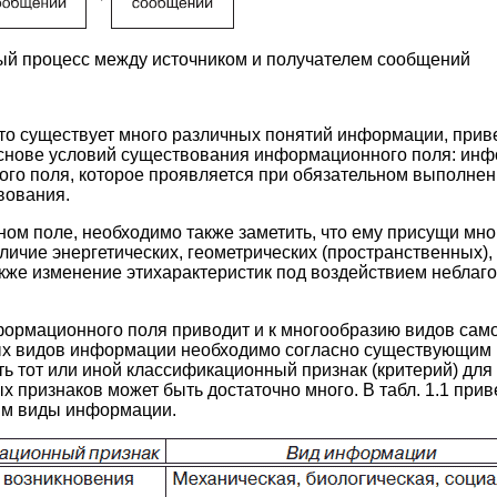
ный процесс между источником и получателем сообщений
что существует много различных понятий информации, прив
снове условий существования информационного поля: инф
го поля, которое проявляется при обязательном выполнени
вования.
ом поле, необходимо также заметить, что ему присущи мно
личие энергетических, геометрических (пространственных)
также изменение этихарактеристик под воздействием небла
ормационного поля приводит и к многообразию видов сам
х видов информации необходимо согласно существующим
 тот или иной классификационный признак (критерий) для 
 признаков может быть достаточно много. В табл. 1.1 при
им виды информации.