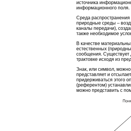
источника информационн
информационного поля.
Среда распространения 
природные среды – возд
каналы передачи), созд
также необходимое усло
В качестве материальны
естественных (природных
сообщения. Существует 
трактовке исходя из пр
Знак, или символ, можно
представляет и отсылае
придерживаться этого о
(референтом) устанавлив
можно представить с пом