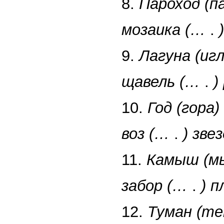
8.
Пароход (па
мозаика (…
.
9.
Лагуна (игл
щавель (…
.
)
10.
Год (гора)
воз (…
.
) зве
11.
Камыш (м
забор (…
.
) 
12.
Туман (те