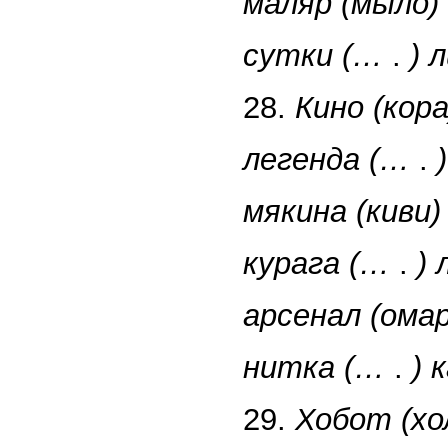
маляр (мыло)
сутки (…
.
) 
28.
Кино (кор
легенда (…
.
мякина (киви)
курага (…
.
)
арсенал (ома
нитка (…
.
) 
29.
Хобот (хо