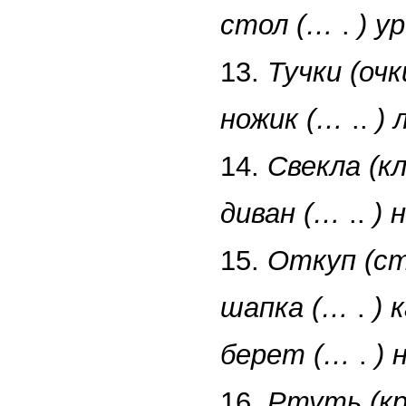
стол (…
.
) у
13.
Тучки (очк
ножик (…
..
) 
14.
Свекла (кл
диван (…
..
) 
15.
Откуп (ст
шапка (…
.
) 
берет (…
.
) 
16.
Ртуть (кр