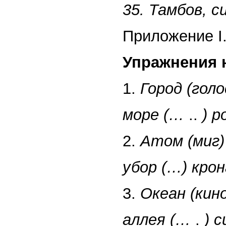
35. Тамбов, с
Приложение I
Упражнения 
1.
Город (голо
море (…
..
) р
2.
Атом (миг)
убор (…) кро
3.
Океан (кин
аллея (…
.
) 