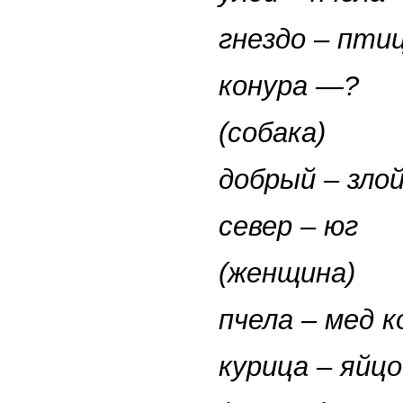
гнездо – пти
конура —?
(собака)
добрый – зло
север – юг
(женщина)
пчела – мед
к
курица – яйцо