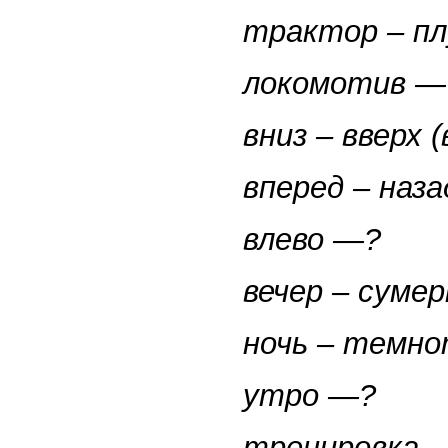
трактор – пл
локомотив —
вниз – вверх
(
вперед – наза
влево —?
вечер – суме
ночь – темн
утро —?
тренировка –