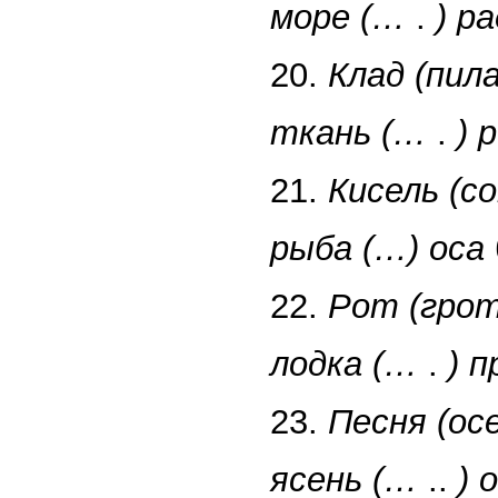
море (…
.
) р
20.
Клад (пила
ткань (…
.
) 
21.
Кисель (со
рыба (…) оса
22.
Рот (грот
лодка (…
.
) 
23.
Песня (ос
ясень (…
..
) 