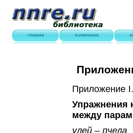
ГЛАВНАЯ
В ИЗБРАННОЕ
К
Приложени
Приложение I
Упражнения 
между парам
улей – пчела