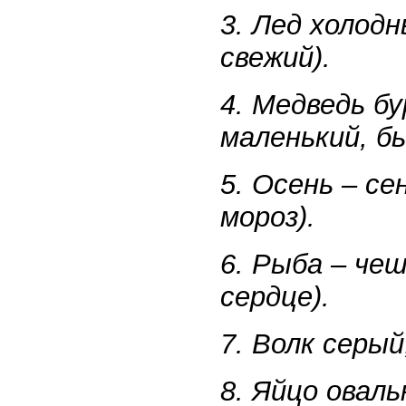
3. Лед холодн
свежий).
4. Медведь бу
маленький, б
5. Осень – се
мороз).
6. Рыба – чеш
сердце).
7. Волк серый
8. Яйцо оваль