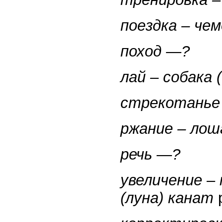
поездка – че
поход —?
лай – собака
стрекотанье 
ржание – лош
речь —?
увеличение –
(луна) канат