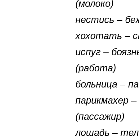
(молоко)
нестись – б
хохотать – 
испуг – боязн
(работа)
больница – 
парикмахер –
(пассажир)
лошадь – те