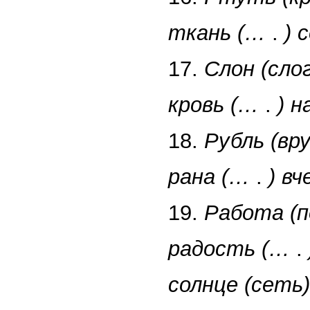
ткань (…
.
) 
17.
Слон (слог
кровь (…
.
) 
18.
Рубль (вру
рана (…
.
) в
19.
Работа (п
радость (…
.
солнце (сеть