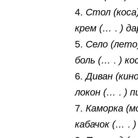
4.
Стол (коса
крем (…
.
) д
5.
Село (лето
боль (…
.
) ко
6.
Диван (кино
локон (…
.
) 
7.
Каморка (м
кабачок (…
.
)