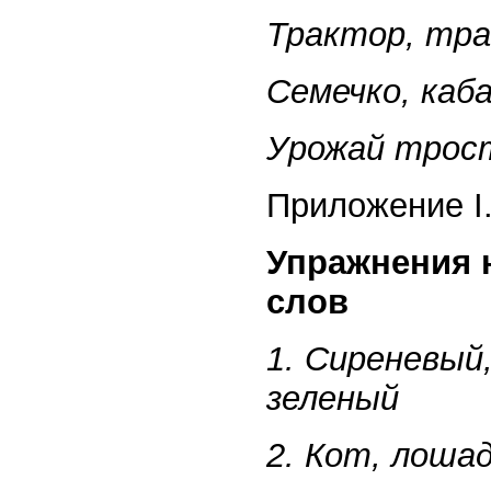
Трактор, трав
Семечко, каба
Урожай трост
Приложение I
Упражнения 
слов
1. Сиреневый,
зеленый
2. Кот, лошад