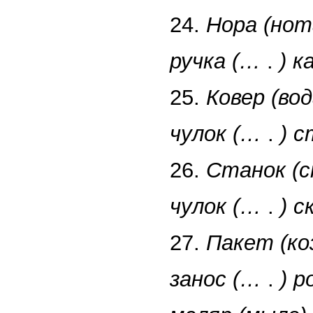
24.
Нора (нот
ручка (…
.
) 
25.
Ковер (вод
чулок (…
.
) 
26.
Станок (с
чулок (…
.
) с
27.
Пакет (ко
занос (…
.
) 