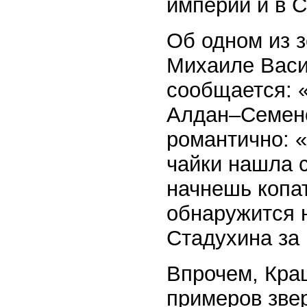
империи и в С
Об одном из 
Михаиле Васи
сообщается: «…
Алдан–Семено
романтично: 
чайки нашла 
начнешь копат
обнаружится 
Стадухина за 
Впрочем, Кра
примеров звер