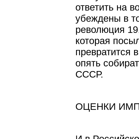
ответить на в
убеждены в то
революция 191
которая посы
превратится в
опять собира
СССР.
ОЦЕНКИ ИМ
И в Российско