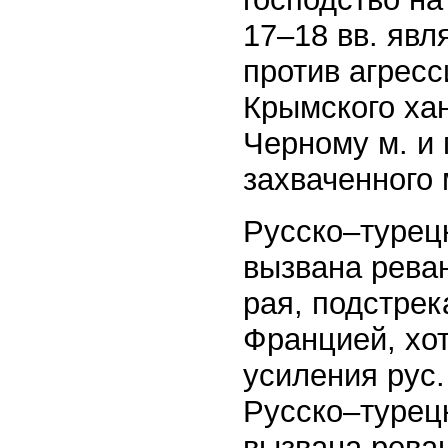
17–18 вв. яв
против агрес
Крымского ха
Черному м. и
захваченного м
Русско–турец
вызвана рева
рая, подстре
Францией, хот
усиления рус. 
Русско–турец
вызвана реван