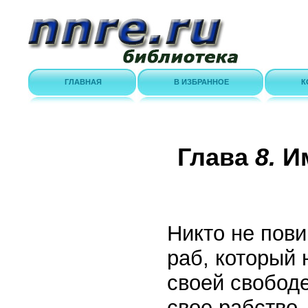
ГЛАВНАЯ
В ИЗБРАННОЕ
К
Глава
8.
И
Никто не пови
раб, который 
своей свобод
свое рабство,