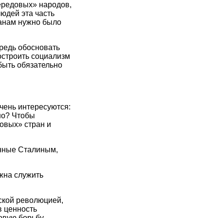
ередовых» народов,
юдей эта часть
манам нужно было
редь обосновать
построить социализм
быть обязательно
очень интересуются:
но? Чтобы
овых» стран и
енные Сталиным,
жна служить
ской революцией,
в ценность
овую борьбу.