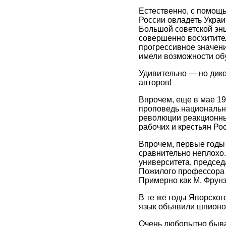
Естественно, с помощь
России овладеть Украи
Большой советской эн
совершенно восхитите
прогрессивное значени
имели возможности обуч
Удивительно — но дико
авторов!
Впрочем, еще в мае 19
проповедь национальн
революции реакционны
рабочих и крестьян Ро
Впрочем, первые годы
сравнительно неплохо.
университета, председ
Пожилого профессора п
Примерно как М. Фрунз
В те же годы Яворского
язык объявили шпионо
Очень любопытно бывае