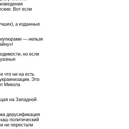
оизведения
ские. Вот если
учших), а изданные
 купюрами — нельзя
айну»!
одимости, но если
жуазные
 что ни на есть
украинизации. Это
эт Микола
ющая на Западной
дима дерусификация
 наш политический
ни не перестали