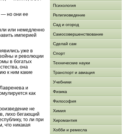
Психология
 — но они ее
Религиоведение
Сад и огород
ыли или немедленно
Самосовершенствование
править империей
Сделай сам
оявились уже в
Спорт
 войны и революции
ромы в богатых
Технические науки
стества, она
ию к ним какие
Транспорт и авиация
Учебники
 Лавренева и
Физика
рмулируется как
Философия
произведение не
Химия
ев, лихо бегающий
спублику, то ли при
Хиромантия
, что никакая
Хобби и ремесла