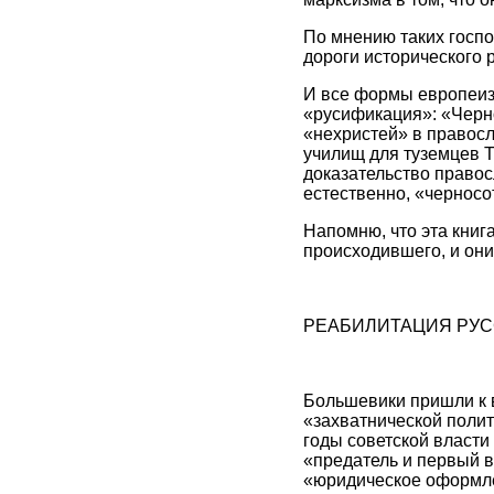
По мнению таких госпо
дороги исторического 
И все формы европеиза
«русификация»: «Чер
«нехристей» в правосла
училищ для туземцев Т
доказательство правос
естественно, «черносот
Напомню, что эта кни
происходившего, и они
РЕАБИЛИТАЦИЯ РУС
Большевики пришли к 
«захватнической полит
годы советской власти
«предатель и первый в
«юридическое оформлен