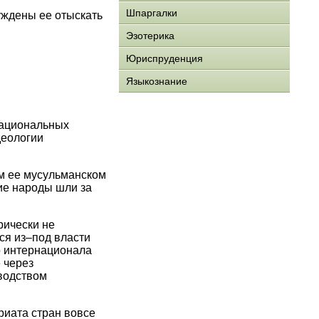
Шпаргалки
уждены ее отыскать
Эзотерика
Юриспруденция
Языкознание
национальных
деологии
ем ее мусульманском
кие народы шли за
рически не
ся из–под власти
о интернационала
 через
оводством
риата стран вовсе