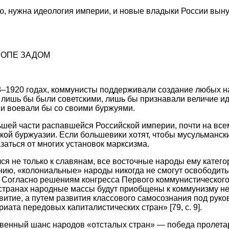
ю, нужна идеология империи, и новые владыки России вын
РОПЕ ЗАДОМ
8–1920 годах, коммунисты поддерживали создание любых 
 лишь бы были советскими, лишь бы признавали величие и
и воевали бы со своими буржуями.
льшей части распавшейся Российской империи, почти на вс
такой буржуазии. Если большевики хотят, чтобы мусульманс
заться от многих установок марксизма.
лся не только к славянам, все восточные народы ему катего
нию, «колониальные» народы никогда не смогут освободить
 Согласно решениям конгресса Первого коммунистическог
 странах народные массы будут приобщены к коммунизму не
витие, а путем развития классового самосознания под рук
иата передовых капиталистических стран» [79, с. 9].
твенный шанс народов «отсталых стран» — победа пролета