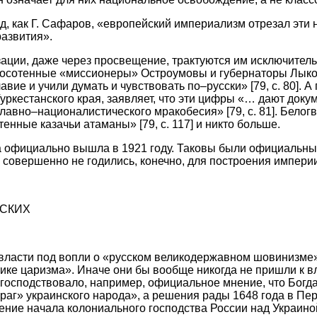
д, как Г. Сафаров, «европейский империализм отрезал эти
развития».
ции, даже через просвещение, трактуются им исключитель
носотенные «миссионеры» Остроумовы и губернаторы Лы
вие и учили думать и чувствовать по–русски» [79, с. 80]. А
уркестанского края, заявляет, что эти цифры «… дают доку
лавно–националистического мракобесия» [79, с. 81]. Белог
енные казачьи атаманы» [79, с. 117] и никто больше.
га официально вышла в 1921 году. Таковы были официальны
 совершенно не годились, конечно, для построения империи
СКИХ
власти под вопли о «русском великодержавном шовинизме»
ике царизма». Иначе они бы вообще никогда не пришли к в
 господствовало, например, официальное мнение, что Бог
раг» украинского народа», а решения рады 1648 года в П
ие начала колониального господства России над Украиной» 