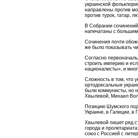
украинской фольклори
направлены против мо
против турок, татар, 
В Собрании сочинений 
напечатаны с большим
Сочинения почти обож
же было показывать чи
Согласно первоначальн
строить империю и есл
националисты», и мног
Сложность в том, что 
ортодоксальные украи
были коммунисты, но н
Хвылевой, Михаил Вол
Позицию Шумского под
Украине, в Галиции, в
Хвылевой пишет ряд ст
города и пролетариата
союз с Россией с лите