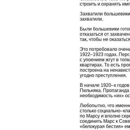
строить и охранять им
Захватили большевики 
захватили.
Были большевики гото
отказаться от захваче
так, чтобы не оказать
Это потребовало очень
1922–1923 годах. Пер
с упоением жгут в топ
квартирах. То есть пр
построена на ненавист
угодно преступления.
В начале 1920–х годов
Пильняка. Пропаганда 
необходимость «их» ос
Любопытно, что именно
столько социально–кла
по Марсу и вполне сер
соединить Марс к Сове
«белокурая бестия» ему