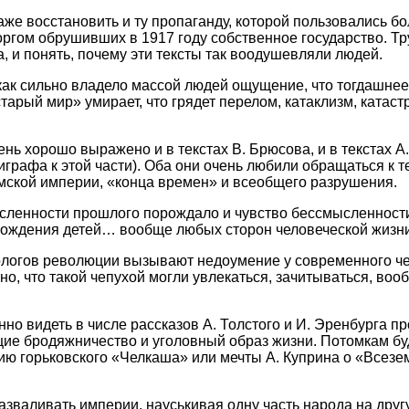
аже восстановить и ту пропаганду, которой пользовались б
оргом обрушивших в 1917 году собственное государство. Тру
а, и понять, почему эти тексты так воодушевляли людей.
как сильно владело массой людей ощущение, что тогдашнее
тарый мир» умирает, что грядет перелом, катаклизм, катаст
ь хорошо выражено и в текстах В. Брюсова, и в текстах А.
пиграфа к этой части). Оба они очень любили обращаться к 
мской империи, «конца времен» и всеобщего разрушения.
ленности прошлого порождало и чувство бессмысленности
 рождения детей… вообще любых сторон человеческой жизни
ологов революции вызывают недоумение у современного че
но, что такой чепухой могли увлекаться, зачитываться, во
нно видеть в числе рассказов А. Толстого и И. Эренбурга п
ие бродяжничество и уголовный образ жизни. Потомкам бу
ию горьковского «Челкаша» или мечты А. Куприна о «Всезе
разваливать империи, науськивая одну часть народа на друг