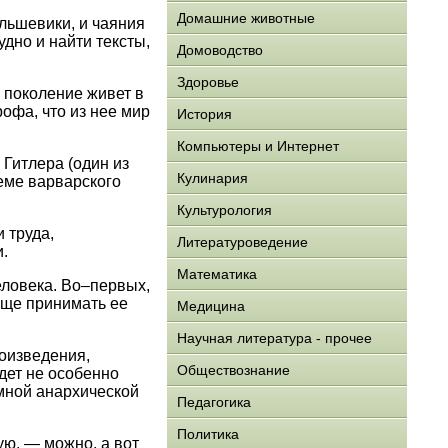
Домашние животные
ольшевики, и чаяния
дно и найти тексты,
Домоводство
Здоровье
 поколение живет в
рофа, что из нее мир
История
Компьютеры и Интернет
 Гитлера (один из
Кулинария
теме варварского
Культурология
 труда,
Литературоведение
.
Математика
ловека. Во–первых,
обще принимать ее
Медицина
Научная литература - прочее
роизведения,
Обществознание
дет не особенно
мной анархической
Педагогика
Политика
ую, — можно, а вот