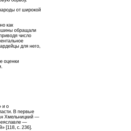
 народы от широкой
но как
кошины обращали
 приводя число
ментальное
вардейцы для него,
е оценки
.
 и о
ласти. В первые
дан Хмельницкий —
ереяславле —
[118, с. 236].