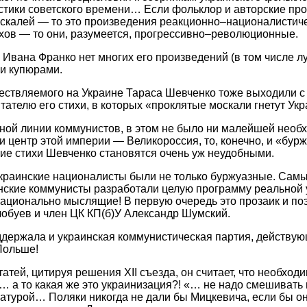
стики советского времени… Если фольклор и авторские пр
скалей — то это произведения реакционно–националистиче
ляхов — то они, разумеется, прогрессивно–революционные.
Ивана Франко нет многих его произведений (в том числе л
и купюрами.
ествляемого на Украине Тараса Шевченко тоже выходили с
тателю его стихи, в которых «проклятые москали гнетут Укр
ой линии коммунистов, в этом не было ни малейшей необх
и центр этой империи — Великороссия, то, конечно, и «бур
ие стихи Шевченко становятся очень уж неудобными.
украинские националисты были не только буржуазные. Самые
нские коммунисты разработали целую программу реальной 
ационально мыслящие! В первую очередь это прозаик и по
обуев и член ЦК КП(б)У Александр Шумский.
держала и украинская коммунистическая партия, действу
 Польше!
атей, цитируя решения ХII съезда, он считает, что необхо
… а то какая же это украинизация?! «… не надо смешивать
ратурой… Поляки никогда не дали бы Мицкевича, если бы о