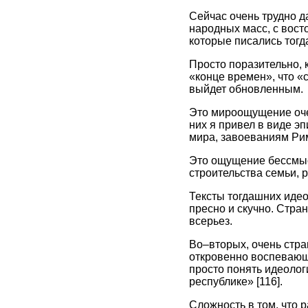
Сейчас очень трудно д
народных масс, с вост
которые писались тогд
Просто поразительно, 
«конце времен», что «с
выйдет обновленным.
Это мироощущение очен
них я привел в виде э
мира, завоеваниям Ри
Это ощущение бессмыс
строительства семьи,
Тексты тогдашних иде
пресно и скучно. Стран
всерьез.
Во–вторых, очень стра
откровенно воспевающ
просто понять идеолог
республике» [116].
Сложность в том, что 