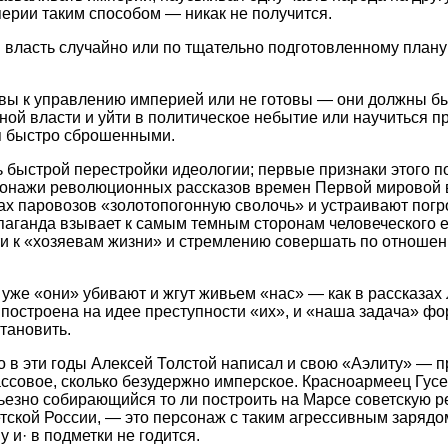
перии таким способом — никак не получится.
власть случайно или по тщательно подготовленному плану
вы к управлению империей или не готовы — они должны б
нной власти и уйти в политическое небытие или научиться 
ся быстро сброшенными.
 быстрой перестройки идеологии; первые признаки этого п
сонажи революционных рассказов времен Первой мировой
ках паровозов «золотопогонную сволочь» и устраивают пог
опаганда взывает к самым темным сторонам человеческого е
и к «хозяевам жизни» и стремлению совершать по отношен
 уже «они» убивают и жгут живьем «нас» — как в рассказах
построена на идее преступности «их», и «наша задача» фо
тановить.
 в эти годы Алексей Толстой написал и свою «Аэлиту» — 
ссовое, сколько безудержно имперское. Красноармеец Гус
ьезно собирающийся то ли построить на Марсе советскую ре
тской России, — это персонаж с таким агрессивным зарядом
 и· в подметки не годится.