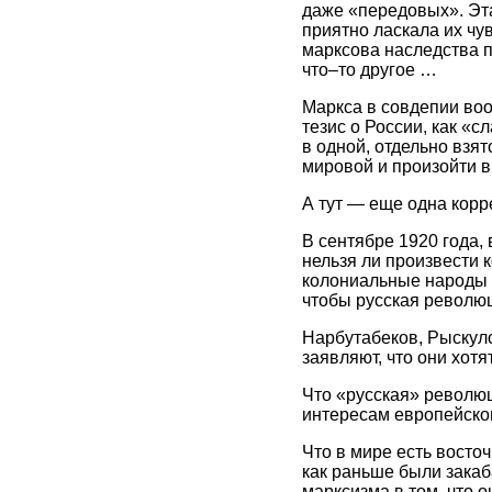
даже «передовых». Эта
приятно ласкала их чу
марксова наследства 
что–то другое …
Маркса в совдепии во
тезис о России, как «
в одной, отдельно взя
мировой и произойти 
А тут — еще одна корр
В сентябре 1920 года,
нельзя ли произвести
колониальные народы 
чтобы русская револю
Нарбутабеков, Рыскул
заявляют, что они хот
Что «русская» революц
интересам европейско
Что в мире есть восто
как раньше были закаб
марксизма в том, что 