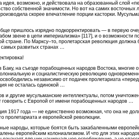
 идея, возможно, и действовала на образованный слой «п
вство собственной значимости. Но вот на самих восточных л
производила скорее впечатление порции касторки. Мусуль
обще пришлось изрядно подкорректировать — в первую оче
слабом звене в цепи империализма» [117], и о возможности 
той стране. По Марксу–то, пролетарская революция должна 
в самых развитых странах …
ектировка!
 в Баку, на съезде порабощенных народов Востока, многие 
 колониальную и социалистическую революцию одновремен
освободились независимо от подачек пролетариата «перед
ция не осталась одинокой …
ов и другие мусульманские интеллектуалы, потом уничтож
ят говорить с Европой от имени порабощенных народов …
ия 1917 года — не единственно возможная, что она не дол
го пролетариата и европейской революции.
чные народы, которые боятся быть закабаленными европей
алены европейским колониализмом. И что для этих народо
он означает для них национальное освобождение, а не класс