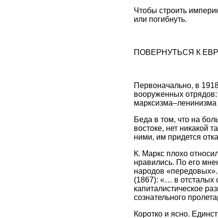
Чтобы строить импери
или погибнуть.
ПОВЕРНУТЬСЯ К ЕВ
Первоначально, в 191
вооруженных отрядов:
марксизма–ленинизма 
Беда в том, что на бо
востоке, нет никакой 
ними, им придется отка
К. Маркс плохо относи
нравились. По его мне
народов «передовых».
(1867): «… в отсталых
капиталистическое раз
сознательного пролетар
Коротко и ясно. Единс