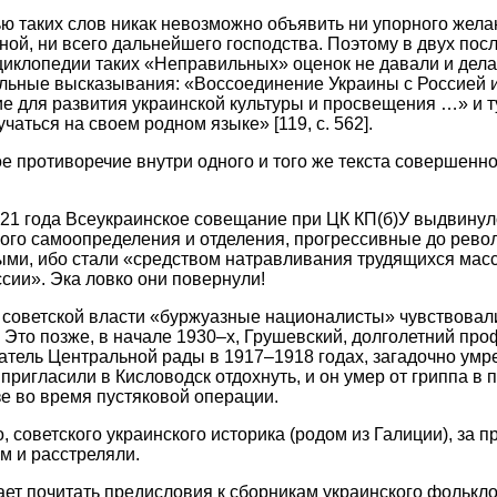
ю таких слов никак невозможно объявить ни упорного жела
ной, ни всего дальнейшего господства. Поэтому в двух по
циклопедии таких «Неправильных» оценок не давали и дел
льные высказывания: «Воссоединение Украины с Россией 
е для развития украинской культуры и просвещения …» и т
аться на своем родном языке» [119, с. 562].
е противоречие внутри одного и того же текста совершенн
21 года Всеукраинское совещание при ЦК КП(б)У выдвинуло
ого самоопределения и отделения, прогрессивные до револ
ми, ибо стали «средством натравливания трудящихся масс
ссии». Эка ловко они повернули!
 советской власти «буржуазные националисты» чувствовал
 Это позже, в начале 1930–х, Грушевский, долголетний пр
атель Центральной рады в 1917–1918 годах, загадочно умре
ригласили в Кисловодск отдохнуть, и он умер от гриппа в 
е во время пустяковой операции.
, советского украинского историка (родом из Галиции), за
м и расстреляли.
т почитать предисловия к сборникам украинского фолькло