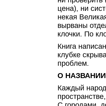
цена), ни сис
некая Великая
вырваны отде
клочки. По кл
Книга написан
клубке скрыв
проблем.
О НАЗВАНИИ
Каждый народ
пространстве,
С городами, д