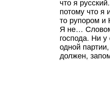
что я русский
потому что я 
то рупором и
Я не… Словом,
господа. Ни у
одной партии,
должен, запо